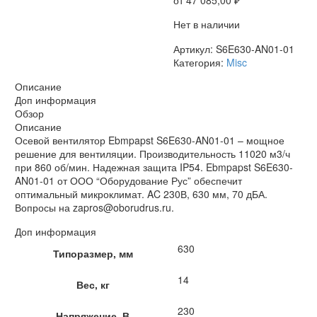
Нет в наличии
Артикул:
S6E630-AN01-01
Категория:
Misc
Описание
Доп информация
Обзор
Описание
Осевой вентилятор Ebmpapst S6E630-AN01-01 – мощное
решение для вентиляции. Производительность 11020 м3/ч
при 860 об/мин. Надежная защита IP54. Ebmpapst S6E630-
AN01-01 от ООО “Оборудование Рус” обеспечит
оптимальный микроклимат. AC 230В, 630 мм, 70 дБА.
Вопросы на zapros@oborudrus.ru.
Доп информация
630
Типоразмер, мм
14
Вес, кг
230
Напряжение, В