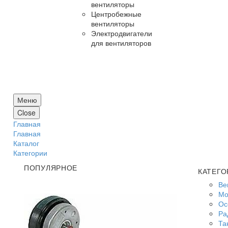
вентиляторы
Центробежные
вентиляторы
Электродвигатели
для вентиляторов
Меню
Close
Главная
Главная
Каталог
Категории
ПОПУЛЯРНОЕ
КАТЕГО
Ве
Мо
Ос
Ра
Та