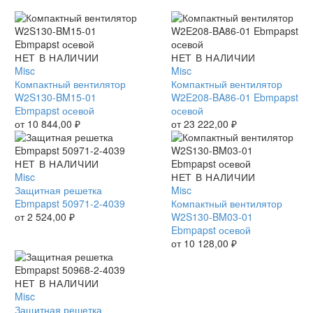
Компактный
НЕТ В НАЛИЧИИ
Компактный
НЕТ В НАЛИЧИИ
вентилятор
Misc
вентилятор
Misc
W2S130-
Компактный вентилятор
W2E208-
Компактный вентилятор
BM15-
W2S130-BM15-01
BA86-
W2E208-BA86-01 Ebmpapst
01
Ebmpapst осевой
01
осевой
Ebmpapst
от
10 844,00
₽
Ebmpapst
от
23 222,00
₽
осевой
осевой
Защитная
НЕТ В НАЛИЧИИ
решетка
Misc
Компактный
НЕТ В НАЛИЧИИ
Ebmpapst
Защитная решетка
вентилятор
Misc
50971-
Ebmpapst 50971-2-4039
W2S130-
Компактный вентилятор
2-
от
2 524,00
₽
BM03-
W2S130-BM03-01
4039
01
Ebmpapst осевой
Ebmpapst
от
10 128,00
₽
осевой
Защитная
НЕТ В НАЛИЧИИ
решетка
Misc
Ebmpapst
Защитная решетка