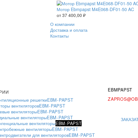
Мотор Ebmpapst M4E068-DF01-50 AC
от
37 400,00
₽
О компании
Доставка и оплата
Контакты
EBMPAPST
РИИ
ZAPROS@OB
нтиляционные решетки
EBM-PAPST
торы вентиляторов
EBM-PAPST
евые вентиляторы
EBM-PAPST
диальные вентиляторы
EBM-PAPST
ЗАКАЗА
нгенциальные вентиляторы
EBM-PAPST
нтробежные вентиляторы
EBM-PAPST
ектродвигатели для вентиляторов
EBM-PAPST