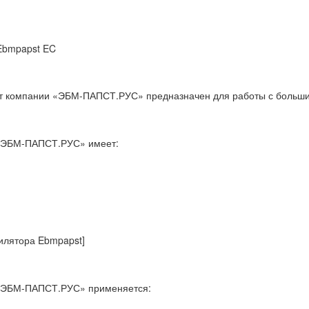
 Ebmpapst EC
т компании «ЭБМ-ПАПСТ.РУС» предназначен для работы с больши
 «ЭБМ-ПАПСТ.РУС» имеет:
илятора Ebmpapst]
 «ЭБМ-ПАПСТ.РУС» применяется: