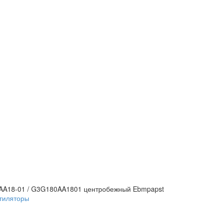
AA18-01 / G3G180AA1801 центробежный Ebmpapst
тиляторы