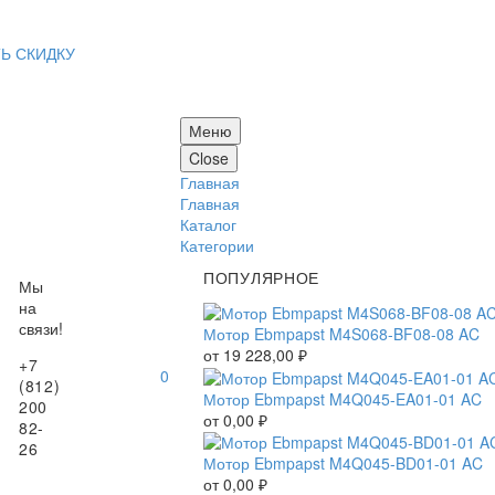
Ь СКИДКУ
Меню
Close
Главная
Главная
Каталог
Категории
ПОПУЛЯРНОЕ
Мы
на
связи!
Мотор Ebmpapst M4S068-BF08-08 AC
от
19 228,00
₽
+7
0
(812)
Мотор Ebmpapst M4Q045-EA01-01 AC
200
от
0,00
₽
82-
26
Мотор Ebmpapst M4Q045-BD01-01 AC
от
0,00
₽