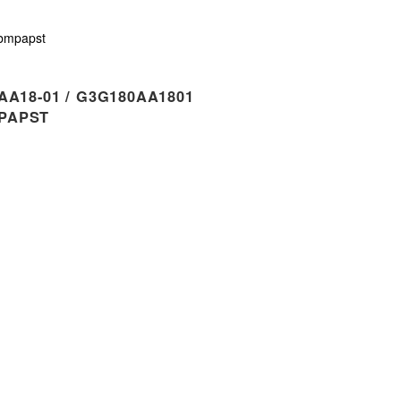
bmpapst
A18-01 / G3G180AA1801
PAPST