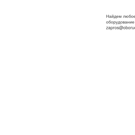
Найдем любо
оборудование
zapros@oborud