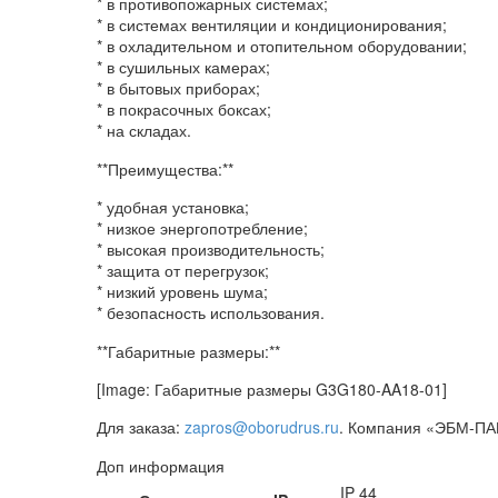
* в противопожарных системах;
* в системах вентиляции и кондиционирования;
* в охладительном и отопительном оборудовании;
* в сушильных камерах;
* в бытовых приборах;
* в покрасочных боксах;
* на складах.
**Преимущества:**
* удобная установка;
* низкое энергопотребление;
* высокая производительность;
* защита от перегрузок;
* низкий уровень шума;
* безопасность использования.
**Габаритные размеры:**
[Image: Габаритные размеры G3G180-AA18-01]
Для заказа:
zapros@oborudrus.ru
. Компания «ЭБМ-ПА
Доп информация
IP 44