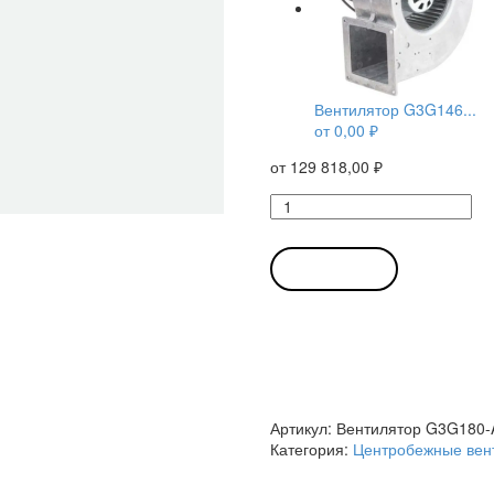
Вентилятор G3G146...
от
0,00
₽
от
129 818,00
₽
Количество
товара
Вентилятор
G3G180-
В КОРЗИНУ
AA18-
01
/
G3G180AA1801
центробежный
Ebmpapst
Артикул:
Вентилятор G3G180-
Категория:
Центробежные вен