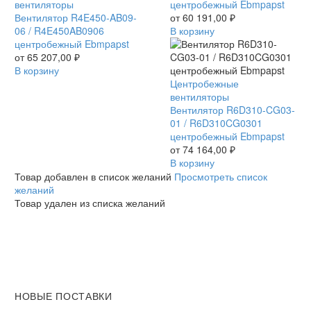
R4E450-
вентиляторы
/
центробежный Ebmpapst
AB09-
Вентилятор R4E450-AB09-
R6E400AK0606
от
60 191,00
₽
06
06 / R4E450AB0906
центробежный
В корзину
/
центробежный Ebmpapst
Ebmpapst
R4E450AB0906
от
65 207,00
₽
центробежный
В корзину
Ebmpapst
Вентилятор
Центробежные
R6D310-
вентиляторы
CG03-
Вентилятор R6D310-CG03-
01
01 / R6D310CG0301
/
центробежный Ebmpapst
R6D310CG0301
от
74 164,00
₽
центробежный
В корзину
Ebmpapst
Товар добавлен в список желаний
Просмотреть список
желаний
Товар удален из списка желаний
НОВЫЕ ПОСТАВКИ