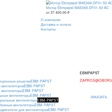
Мотор Ebmpapst M4E068-DF01-50 AC
от
37 400,00
₽
О компании
Доставка и оплата
Контакты
EBMPAPST
ZAPROS@OBORU
яционные решетки
EBM-PAPST
 вентиляторов
EBM-PAPST
 вентиляторы
EBM-PAPST
ьные вентиляторы
EBM-PAPST
ЗАКАЗАТЬ
циальные вентиляторы
EBM-PAPST
бежные вентиляторы
EBM-PAPST
одвигатели для вентиляторов
EBM-PAPST