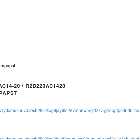
bmpapst
C14-20 / R2D220AC1420
PAPST