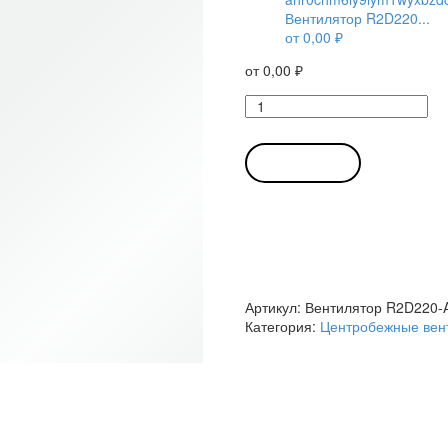
Вентилятор R2D220...
от
0,00
₽
от
0,00
₽
Количество
товара
Вентилятор
R2D220-
В КОРЗИНУ
AC14-
20
/
R2D220AC1420
центробежный
Ebmpapst
Артикул:
Вентилятор R2D220-
Категория:
Центробежные вен