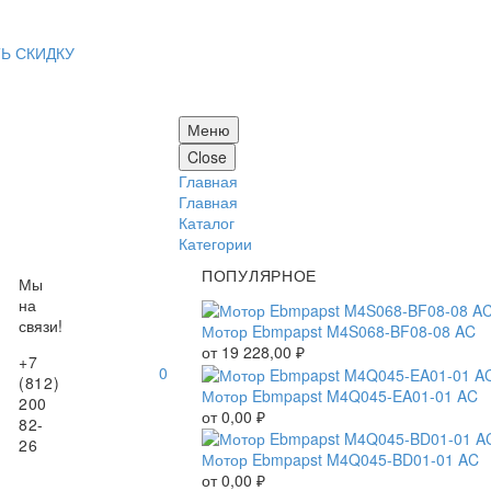
Ь СКИДКУ
Меню
Close
Главная
Главная
Каталог
Категории
ПОПУЛЯРНОЕ
Мы
на
связи!
Мотор Ebmpapst M4S068-BF08-08 AC
от
19 228,00
₽
+7
0
(812)
Мотор Ebmpapst M4Q045-EA01-01 AC
200
от
0,00
₽
82-
26
Мотор Ebmpapst M4Q045-BD01-01 AC
от
0,00
₽