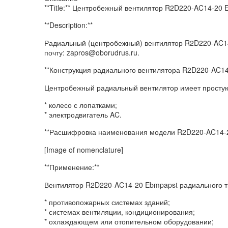
**Title:** Центробежный вентилятор R2D220-AC14-20
**Description:**
Радиальный (центробежный) вентилятор R2D220-AC1
почту: zapros@oborudrus.ru.
**Конструкция радиального вентилятора R2D220-AC14
Центробежный радиальный вентилятор имеет простую
* колесо с лопатками;
* электродвигатель AC.
**Расшифровка наименования модели R2D220-AC14-2
[Image of nomenclature]
**Применение:**
Вентилятор R2D220-AC14-20 Ebmpapst радиального т
* противопожарных системах зданий;
* системах вентиляции, кондиционирования;
* охлаждающем или отопительном оборудовании;