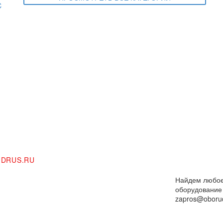
DRUS.RU
Найдем любо
оборудование
zapros@oborud