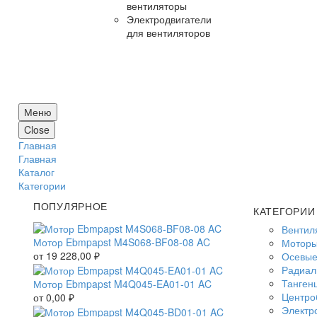
вентиляторы
Электродвигатели
для вентиляторов
Меню
Close
Главная
Главная
Каталог
Категории
ПОПУЛЯРНОЕ
КАТЕГОРИИ
Вентил
Мотор Ebmpapst M4S068-BF08-08 AC
Моторы
от
19 228,00
₽
Осевые
Радиал
Танген
Мотор Ebmpapst M4Q045-EA01-01 AC
Центро
от
0,00
₽
Электр