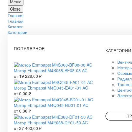
Меню
Close
Главная
Главная
Каталог
Категории
ПОПУЛЯРНОЕ
КАТЕГОРИИ
Вентил
Моторы
Мотор Ebmpapst M4S068-BF08-08 AC
Осевые
от
19 228,00
₽
Радиал
Танген
Мотор Ebmpapst M4Q045-EA01-01 AC
Центро
от
0,00
₽
Электр
Мотор Ebmpapst M4Q045-BD01-01 AC
от
0,00
₽
ПР
Мотор Ebmpapst M4E068-DF01-50 AC
от
37 400,00
₽