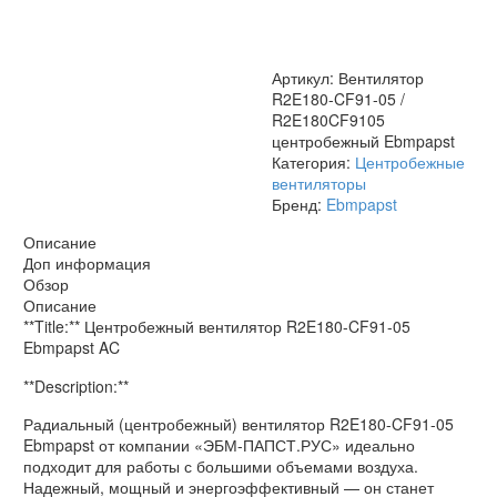
R2E180CF9105
центробежный
Ebmpapst
Артикул:
Вентилятор
R2E180-CF91-05 /
R2E180CF9105
центробежный Ebmpapst
Категория:
Центробежные
вентиляторы
Бренд:
Ebmpapst
Описание
Доп информация
Обзор
Описание
**Title:** Центробежный вентилятор R2E180-CF91-05
Ebmpapst AC
**Description:**
Радиальный (центробежный) вентилятор R2E180-CF91-05
Ebmpapst от компании «ЭБМ-ПАПСТ.РУС» идеально
подходит для работы с большими объемами воздуха.
Надежный, мощный и энергоэффективный — он станет