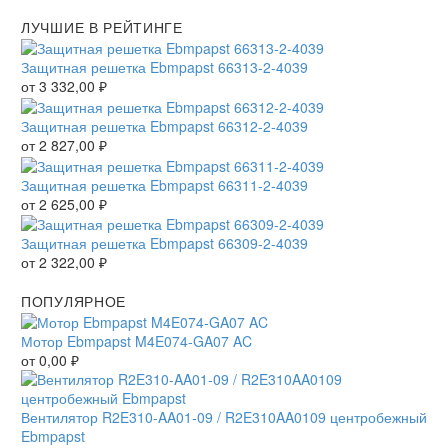
ЛУЧШИЕ В РЕЙТИНГЕ
Защитная решетка Ebmpapst 66313-2-4039
от
3 332,00
₽
Защитная решетка Ebmpapst 66312-2-4039
от
2 827,00
₽
Защитная решетка Ebmpapst 66311-2-4039
от
2 625,00
₽
Защитная решетка Ebmpapst 66309-2-4039
от
2 322,00
₽
ПОПУЛЯРНОЕ
Мотор Ebmpapst M4E074-GA07 AC
от
0,00
₽
Вентилятор R2E310-AA01-09 / R2E310AA0109 центробежный
Ebmpapst