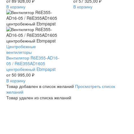
R6E500AK0301
от
89 928,00
₽
R4E400AN0906
от
57 325,00
₽
центробежный
В корзину
центробежный
В корзину
Ebmpapst
Ebmpapst
Вентилятор
Центробежные
R6E355-
вентиляторы
AD16-
Вентилятор R6E355-AD16-
05
05 / R6E355AD1605
/
центробежный Ebmpapst
R6E355AD1605
от
50 995,00
₽
центробежный
В корзину
Ebmpapst
Товар добавлен в список желаний
Просмотреть список
желаний
Товар удален из списка желаний