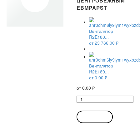
ЦЕНТРОБЕЖНЫЙ
EBMPAPST
Вентилятор
R2E180...
от
23 766,00
₽
Вентилятор
R2E180...
от
0,00
₽
от
0,00
₽
Количество
товара
Вентилятор
R2E180-
В КОРЗИНУ
CF91-
05
/