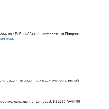
AA44-98 / R2E220AA4498 центробежный Ebmpapst
тиляторы
нструкция, высокая производительность, низкий
рование, охлаждение, Ebmpapst, R2E220-AA44-98