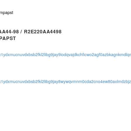
mpapst
A44-98 / R2E220AA4498
PAPST