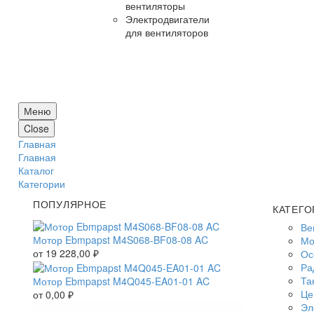
вентиляторы
Электродвигатели
для вентиляторов
Меню
Close
Главная
Главная
Каталог
Категории
ПОПУЛЯРНОЕ
КАТЕГО
Ве
Мотор Ebmpapst M4S068-BF08-08 AC
Мо
от
19 228,00
₽
Ос
Ра
Та
Мотор Ebmpapst M4Q045-EA01-01 AC
Це
от
0,00
₽
Эл