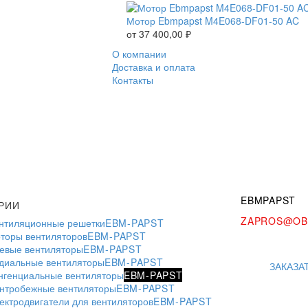
Мотор Ebmpapst M4E068-DF01-50 AC
от
37 400,00
₽
О компании
Доставка и оплата
Контакты
EBMPAPST
РИИ
ZAPROS@OB
нтиляционные решетки
EBM-PAPST
торы вентиляторов
EBM-PAPST
евые вентиляторы
EBM-PAPST
диальные вентиляторы
EBM-PAPST
ЗАКАЗА
нгенциальные вентиляторы
EBM-PAPST
нтробежные вентиляторы
EBM-PAPST
ектродвигатели для вентиляторов
EBM-PAPST