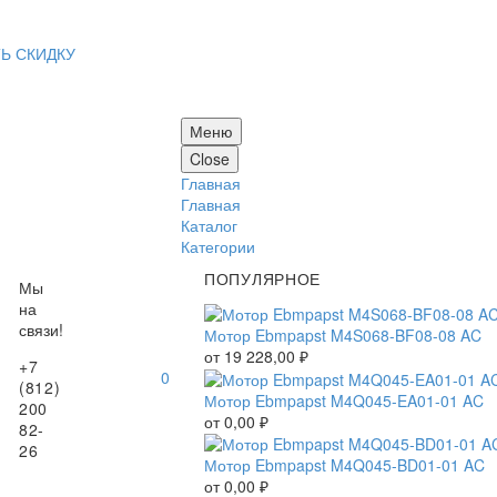
Ь СКИДКУ
Меню
Close
Главная
Главная
Каталог
Категории
ПОПУЛЯРНОЕ
Мы
на
связи!
Мотор Ebmpapst M4S068-BF08-08 AC
от
19 228,00
₽
+7
0
(812)
Мотор Ebmpapst M4Q045-EA01-01 AC
200
от
0,00
₽
82-
26
Мотор Ebmpapst M4Q045-BD01-01 AC
от
0,00
₽