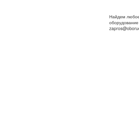
Найдем любо
оборудование
zapros@oborud