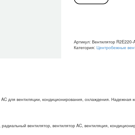
AA44-
98
/
R2E220AA4498
центробежный
Ebmpapst
Артикул:
Вентилятор R2E220-
Категория:
Центробежные вен
C для вентиляции, кондиционирования, охлаждения. Надежная ко
 радиальный вентилятор, вентилятор AC, вентиляция, кондициони