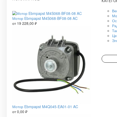
КАТЕГО
Ве
Мо
Мотор Ebmpapst M4S068-BF08-08 AC
Ос
от
19 228,00
₽
Ра
Та
Це
Эл
Мотор Ebmpapst M4Q045-EA01-01 AC
от
0,00
₽