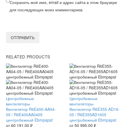
Сохранить моё имя, email и адрес сайта в этом браузере
для последующих моих комментариев.
ОТПРАВИТЬ
RELATED PRODUCTS
Вентилятор
Центробежные
Вентилятор
Центробежные
R6E400-
вентиляторы
R6E355-
вентиляторы
AA04-
Вентилятор R6E400-AA04-
AD16-
Вентилятор R6E355-AD16-
05
05 / R6E400AA0405
05
05 / R6E355AD1605
/
центробежный Ebmpapst
/
центробежный Ebmpapst
R6E400AA0405
от
60 191,00
₽
R6E355AD1605
от
50 995,00
₽