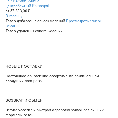
05
05 / R4E355AK0505
/
центробежный Ebmpapst
R4E355AK0505
от
57 803,00
₽
центробежный
В корзину
Ebmpapst
Товар добавлен в список желаний
Просмотреть список
желаний
Товар удален из списка желаний
НОВЫЕ ПОСТАВКИ
Постоянное обновление ассортимента оригинальной
продукции ebm-papst.
ВОЗВРАТ И ОБМЕН
Чёткие условия и быстрая обработка заявок без лишних
формальностей.