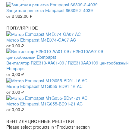
Защитная решетка Ebmpapst 66309-2-4039
от
2 322,00
₽
ПОПУЛЯРНОЕ
Мотор Ebmpapst M4E074-GA07 AC
от
0,00
₽
Вентилятор R2E310-AA01-09 / R2E310AA0109 центробежный
Ebmpapst
от
0,00
₽
Мотор Ebmpapst M1G055-BD91-16 AC
от
0,00
₽
Мотор Ebmpapst M1G055-BD91-21 AC
от
0,00
₽
ВЕНТИЛЯЦИОННЫЕ РЕШЕТКИ
Please select products in "Products" section