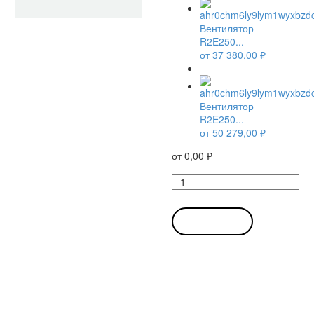
Вентилятор
R2E250...
от
37 380,00
₽
Вентилятор
R2E250...
от
50 279,00
₽
от
0,00
₽
Количество
товара
Вентилятор
R2E250-
В КОРЗИНУ
AS47-
05
/
R2E250AS4705
центробежный
Ebmpapst