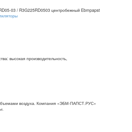
RD05-03 / R3G225RD0503 центробежный Ebmpapst
тиляторы
ва: высокая производительность,
 объемами воздуха. Компания «ЭБМ-ПАПСТ.РУС»
ы.