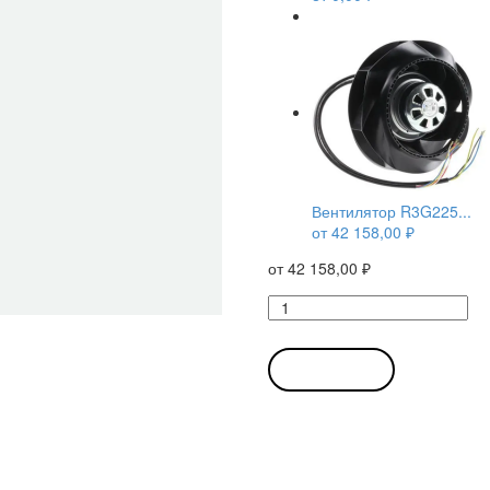
Вентилятор R3G225...
от
42 158,00
₽
от
42 158,00
₽
Количество
товара
Вентилятор
R3G225-
В КОРЗИНУ
RD05-
03
/
R3G225RD0503
центробежный