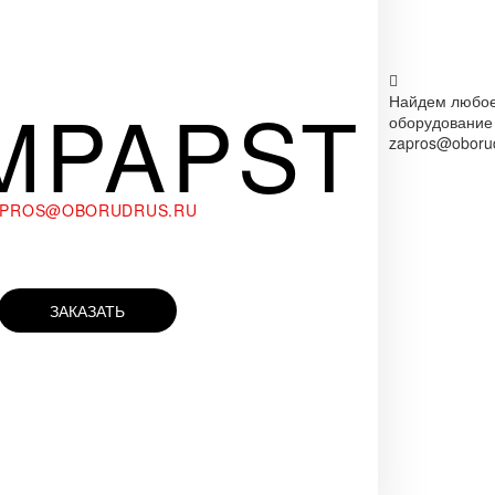
MPAPST
Найдем любо
оборудование
zapros@oborud
APROS@OBORUDRUS.RU
ЗАКАЗАТЬ