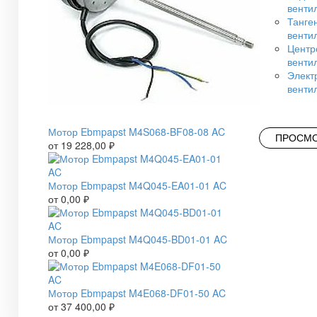
венти
Танге
венти
Центр
венти
Элект
венти
Мотор Ebmpapst M4S068-BF08-08 AC
ПРОСМО
от
19 228,00
₽
Мотор Ebmpapst M4Q045-EA01-01 AC
от
0,00
₽
Мотор Ebmpapst M4Q045-BD01-01 AC
от
0,00
₽
Мотор Ebmpapst M4E068-DF01-50 AC
от
37 400,00
₽