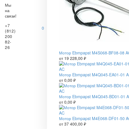
Мы
на
связи!
+7
0
(812)
200
82-
26
Мотор Ebmpapst M4S068-BF08-08 A
от
19 228,00
₽
Мотор Ebmpapst M4Q045-EA01-01 
от
0,00
₽
Мотор Ebmpapst M4Q045-BD01-01 
от
0,00
₽
Мотор Ebmpapst M4E068-DF01-50 
от
37 400,00
₽