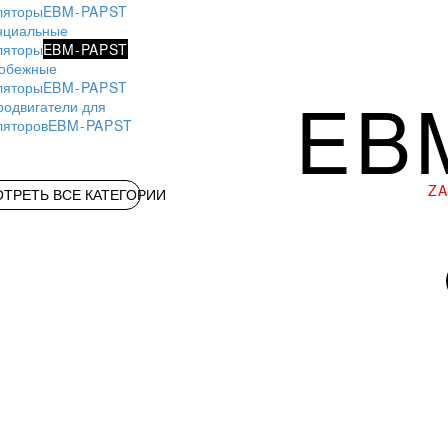
ляторы
EBM-PAPST
нциальные
ляторы
EBM-PAPST
обежные
ляторы
EBM-PAPST
EB
родвигатели для
ляторов
EBM-PAPST
Z
ТРЕТЬ ВСЕ КАТЕГОРИИ