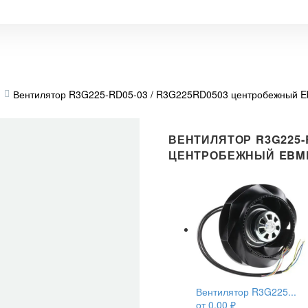
Вентилятор R3G225-RD05-03 / R3G225RD0503 центробежный E
ВЕНТИЛЯТОР R3G225-R
ЦЕНТРОБЕЖНЫЙ EBM
Вентилятор R3G225...
от
0,00
₽