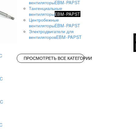
вентиляторы
EBM-PAPST
Тангенциальные
вентиляторы
EBM-PAPST
Центробежные
вентиляторы
EBM-PAPST
Электродвигатели для
вентиляторов
EBM-PAPST
C
ПРОСМОТРЕТЬ ВСЕ КАТЕГОРИИ
AC
AC
AC