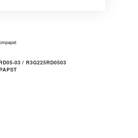
bmpapst
D05-03 / R3G225RD0503
PAPST