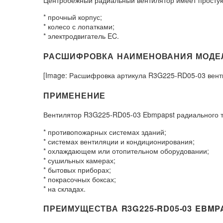
* прочный корпус;
* колесо с лопатками;
* электродвигатель EC.
РАСШИФРОВКА НАИМЕНОВАНИЯ МОДЕЛИ
[Image: Расшифровка артикула R3G225-RD05-03 вент
ПРИМЕНЕНИЕ
Вентилятор R3G225-RD05-03 Ebmpapst радиального ти
* противопожарных системах зданий;
* системах вентиляции и кондиционирования;
* охлаждающем или отопительном оборудовании;
* сушильных камерах;
* бытовых приборах;
* покрасочных боксах;
* на складах.
ПРЕИМУЩЕСТВА R3G225-RD05-03 EBMP