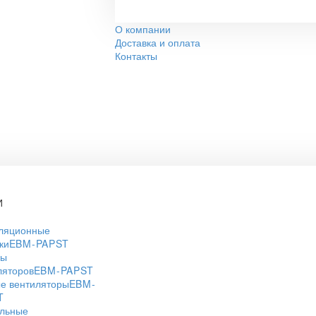
О компании
Доставка и оплата
Контакты
И
ляционные
ки
EBM-PAPST
ры
ляторов
EBM-PAPST
е вентиляторы
EBM-
T
льные