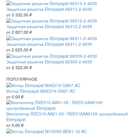
Защитная решетка Ebmpapst 66313-2-4039
от
3 332,00
₽
Защитная решетка Ebmpapst 66312-2-4039
от
2 827,00
₽
Защитная решетка Ebmpapst 66311-2-4039
от
2 625,00
₽
Защитная решетка Ebmpapst 66309-2-4039
от
2 322,00
₽
ПОПУЛЯРНОЕ
Мотор Ebmpapst M4E074-GA07 AC
от
0,00
₽
Вентилятор R2E310-AA01-09 / R2E310AA0109 центробежный
Ebmpapst
от
0,00
₽