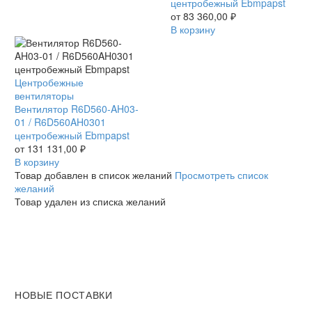
Ebmpapst
/
центробежный Ebmpapst
R6D450AN0101
от
83 360,00
₽
центробежный
В корзину
Ebmpapst
Вентилятор
Центробежные
R6D560-
вентиляторы
AH03-
Вентилятор R6D560-AH03-
01
01 / R6D560AH0301
/
центробежный Ebmpapst
R6D560AH0301
от
131 131,00
₽
центробежный
В корзину
Ebmpapst
Товар добавлен в список желаний
Просмотреть список
желаний
Товар удален из списка желаний
НОВЫЕ ПОСТАВКИ