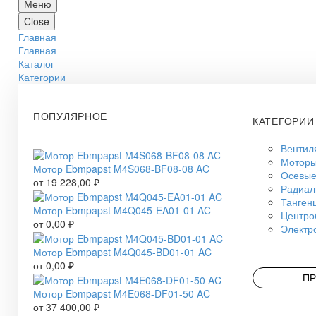
Меню
Close
Главная
Главная
Каталог
Категории
ПОПУЛЯРНОЕ
КАТЕГОРИИ
Вентил
Моторы
Мотор Ebmpapst M4S068-BF08-08 AC
Осевые
от
19 228,00
₽
Радиал
Танген
Мотор Ebmpapst M4Q045-EA01-01 AC
Центро
от
0,00
₽
Электр
Мотор Ebmpapst M4Q045-BD01-01 AC
от
0,00
₽
ПР
Мотор Ebmpapst M4E068-DF01-50 AC
от
37 400,00
₽