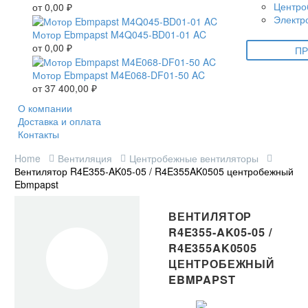
Центро
от
0,00
₽
Электр
Мотор Ebmpapst M4Q045-BD01-01 AC
от
0,00
₽
ПР
Мотор Ebmpapst M4E068-DF01-50 AC
от
37 400,00
₽
О компании
Доставка и оплата
Контакты
Home
Вентиляция
Центробежные вентиляторы
Вентилятор R4E355-AK05-05 / R4E355AK0505 центробежный
Ebmpapst
ВЕНТИЛЯТОР
R4E355-AK05-05 /
R4E355AK0505
ЦЕНТРОБЕЖНЫЙ
EBMPAPST