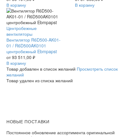
центробежный
В корзину
центробежный
В корзину
Ebmpapst
Ebmpapst
Вентилятор
Центробежные
R6D500-
вентиляторы
AK01-
Вентилятор R6D500-AK01-
01
01 / R6D500AK0101
/
центробежный Ebmpapst
R6D500AK0101
от
93 511,00
₽
центробежный
В корзину
Ebmpapst
Товар добавлен в список желаний
Просмотреть список
желаний
Товар удален из списка желаний
НОВЫЕ ПОСТАВКИ
Постоянное обновление ассортимента оригинальной