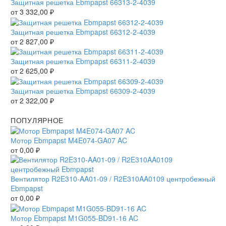
Защитная решетка Ebmpapst 66313-2-4039
от
3 332,00
₽
Защитная решетка Ebmpapst 66312-2-4039
от
2 827,00
₽
Защитная решетка Ebmpapst 66311-2-4039
от
2 625,00
₽
Защитная решетка Ebmpapst 66309-2-4039
от
2 322,00
₽
ПОПУЛЯРНОЕ
Мотор Ebmpapst M4E074-GA07 AC
от
0,00
₽
Вентилятор R2E310-AA01-09 / R2E310AA0109 центробежный
Ebmpapst
от
0,00
₽
Мотор Ebmpapst M1G055-BD91-16 AC