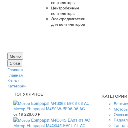
вентиляторы
Центробежные
вентиляторы
Электродвигатели
для вентиляторов
Меню
Close
Главная
Главная
Каталог
Категории
ПОПУЛЯРНОЕ
КАТЕГОРИИ
Вентил
Мотор Ebmpapst M4S068-BF08-08 AC
Моторы
от
19 228,00
₽
Осевые
Радиал
Танген
Мотор Ebmpapst M4Q045-EA01-01 AC