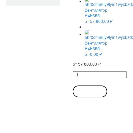
Вентилятор
R4E355...
от
57 803,00
₽
Вентилятор
R4E355...
от
0,00
₽
от
57 803,00
₽
Количество
товара
Вентилятор
R4E355-
В КОРЗИНУ
AK05-
05
/
R4E355AK0505
центробежный
Ebmpapst