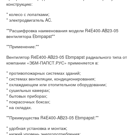
конструкцию:
* колесо с лопатками;
* электродвигатель AC.
**Расшифровка наименования модели R4E400-AB23-05
вентилятора Ebmpapst**
**Применение:**
Вентилятор R4E400-AB23-05 Ebmpapst радиального типа от
компании «ЭБМ-ПАПСТ.РУС» применяется в:
* противопожарных системах зданий;
* системах вентиляции, кондиционирования;
* охлаждающем или отопительном оборудовании;
* сушильных камерах;
* бытовых приборах;
* покрасочных боксах;
* на складах.
**Преимущества R4E400-AB23-05 Ebmpapst:**
* удобная установка и монтаж;
* низкий уровень энергопотребления;