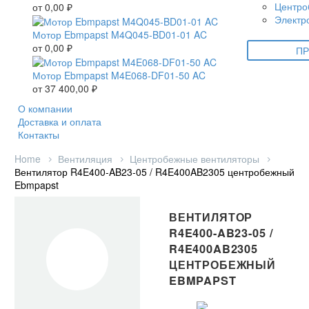
Центро
от
0,00
₽
Электр
Мотор Ebmpapst M4Q045-BD01-01 AC
от
0,00
₽
ПР
Мотор Ebmpapst M4E068-DF01-50 AC
от
37 400,00
₽
О компании
Доставка и оплата
Контакты
Home
Вентиляция
Центробежные вентиляторы
Вентилятор R4E400-AB23-05 / R4E400AB2305 центробежный
Ebmpapst
ВЕНТИЛЯТОР
R4E400-AB23-05 /
R4E400AB2305
ЦЕНТРОБЕЖНЫЙ
EBMPAPST