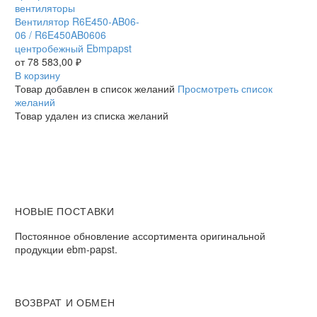
R6E450-
вентиляторы
AB06-
Вентилятор R6E450-AB06-
06
06 / R6E450AB0606
/
центробежный Ebmpapst
R6E450AB0606
от
78 583,00
₽
центробежный
В корзину
Ebmpapst
Товар добавлен в список желаний
Просмотреть список
желаний
Товар удален из списка желаний
НОВЫЕ ПОСТАВКИ
Постоянное обновление ассортимента оригинальной
продукции ebm-papst.
ВОЗВРАТ И ОБМЕН