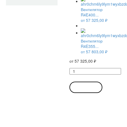
Вентилятор
R4E400...
от
57 325,00
₽
Вентилятор
R4E355...
от
57 803,00
₽
от
57 325,00
₽
Количество
товара
Вентилятор
R4E400-
В КОРЗИНУ
AB23-
05
/
R4E400AB2305
центробежный
Ebmpapst