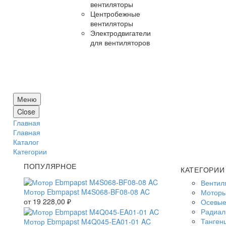
вентиляторы
Центробежные
вентиляторы
Электродвигатели
для вентиляторов
Меню
Close
Главная
Главная
Каталог
Категории
ПОПУЛЯРНОЕ
КАТЕГОРИИ
Вентил
Мотор Ebmpapst M4S068-BF08-08 AC
Моторы
от
19 228,00
₽
Осевые
Радиал
Танген
Мотор Ebmpapst M4Q045-EA01-01 AC