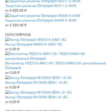
Защитная решетка Ebmpapst 66311-2-4039
от
2 625,00
₽
Защитная решетка Ebmpapst 66309-2-4039
от
2 322,00
₽
ПОПУЛЯРНОЕ
Мотор Ebmpapst M4E074-GA07 AC
от
0,00
₽
Вентилятор R2E310-AA01-09 / R2E310AA0109 центробежный
Ebmpapst
от
0,00
₽
Мотор Ebmpapst M1G055-BD91-16 AC
от
0,00
₽
Мотор Ebmpapst M1G055-BD91-21 AC
от
0,00
₽