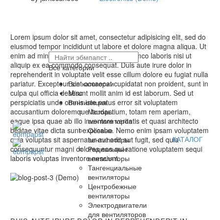
Lorem ipsum dolor sit amet, consectetur adipisicing elit, sed do
eiusmod tempor incididunt ut labore et dolore magna aliqua. Ut
enim ad minim veniam, quis nostrud ullamco laboris nisi ut
aliquip ex ea commodo consequat. Duis aute irure dolor in
Все категории
reprehenderit in voluptate velit esse cillum dolore eu fugiat nulla
pariatur. Excepteur sint occaecat cupidatat non proident, sunt in
Все категории
culpa qui officia deserunt mollit anim id est laborum. Sed ut
Misc
perspiciatis unde omnis iste natus error sit voluptatem
Вентиляция
accusantium doloremque laudantium, totam rem aperiam,
Моторы
eaque ipsa quae ab illo inventore veritatis et quasi architecto
вентиляторов
beatae vitae dicta sunt explicabo. Nemo enim ipsam voluptatem
Осевые
КАТАЛОГ
quia voluptas sit aspernatur aut odit aut fugit, sed quia
вентиляторы
consequuntur magni dolores eos qui ratione voluptatem sequi
Радиальные
laboris voluptas inventore nesciunt.
вентиляторы
Тангенциальные
вентиляторы
Центробежные
вентиляторы
Электродвигатели
для вентиляторов