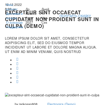
12.12.2022
Наш
8:36 дп
каталог
До
Дней
EXCEPTEUR SINT OCCAECAT
Доставка и
Нового
Ч
ПОЛУЧИТЬ СКИДКУ
CUPIDATAT NON PROIDENT SUNT IN
оплата
Года
Мин
О команде
2027
Сек
CULPA (DEMO)
Поддержка
LOREM IPSUM DOLOR SIT AMET, CONSECTETUR
ADIPISICING ELIT, SED DO EIUSMOD TEMPOR
INCIDIDUNT UT LABORE ET DOLORE MAGNA ALIQUA.
UT ENIM AD MINIM VENIAM, QUIS NOSTRUD
by jarkosan808
Electronics (Demo)