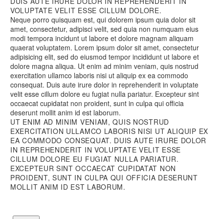
DUIS AUTE IRURE DOLOR IN REPREHENDERIT IN
VOLUPTATE VELIT ESSE CILLUM DOLORE.
Neque porro quisquam est, qui dolorem ipsum quia dolor sit
amet, consectetur, adipisci velit, sed quia non numquam eius
modi tempora incidunt ut labore et dolore magnam aliquam
quaerat voluptatem. Lorem ipsum dolor sit amet, consectetur
adipisicing elit, sed do eiusmod tempor incididunt ut labore et
dolore magna aliqua. Ut enim ad minim veniam, quis nostrud
exercitation ullamco laboris nisi ut aliquip ex ea commodo
consequat. Duis aute irure dolor in reprehenderit in voluptate
velit esse cillum dolore eu fugiat nulla pariatur. Excepteur sint
occaecat cupidatat non proident, sunt in culpa qui officia
deserunt mollit anim id est laborum.
UT ENIM AD MINIM VENIAM, QUIS NOSTRUD
EXERCITATION ULLAMCO LABORIS NISI UT ALIQUIP EX
EA COMMODO CONSEQUAT. DUIS AUTE IRURE DOLOR
IN REPREHENDERIT IN VOLUPTATE VELIT ESSE
CILLUM DOLORE EU FUGIAT NULLA PARIATUR.
EXCEPTEUR SINT OCCAECAT CUPIDATAT NON
PROIDENT, SUNT IN CULPA QUI OFFICIA DESERUNT
MOLLIT ANIM ID EST LABORUM.