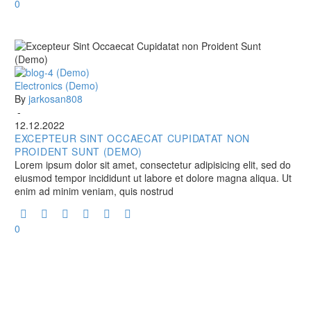
0
Excepteur
Electronics (Demo)
Sint
By
jarkosan808
Occaecat
-
Cupidatat
12.12.2022
non
EXCEPTEUR SINT OCCAECAT CUPIDATAT NON
Proident
PROIDENT SUNT (DEMO)
Sunt
Lorem ipsum dolor sit amet, consectetur adipisicing elit, sed do
(Demo)
eiusmod tempor incididunt ut labore et dolore magna aliqua. Ut
enim ad minim veniam, quis nostrud
0