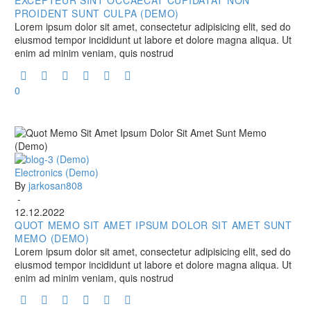
non
EXCEPTEUR SINT OCCAECAT CUPIDATAT NON
Proident
PROIDENT SUNT CULPA (DEMO)
Sunt
Lorem ipsum dolor sit amet, consectetur adipisicing elit, sed do
Culpa
eiusmod tempor incididunt ut labore et dolore magna aliqua. Ut
(Demo)
enim ad minim veniam, quis nostrud
0
Quot
Electronics (Demo)
Memo
By
jarkosan808
Sit
-
Amet
12.12.2022
Ipsum
QUOT MEMO SIT AMET IPSUM DOLOR SIT AMET SUNT
Dolor
MEMO (DEMO)
Sit
Lorem ipsum dolor sit amet, consectetur adipisicing elit, sed do
Amet
eiusmod tempor incididunt ut labore et dolore magna aliqua. Ut
Sunt
enim ad minim veniam, quis nostrud
Memo
(Demo)