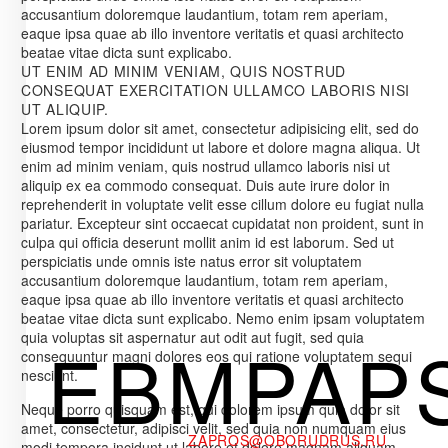
accusantium doloremque laudantium, totam rem aperiam,
eaque ipsa quae ab illo inventore veritatis et quasi architecto
beatae vitae dicta sunt explicabo.
UT ENIM AD MINIM VENIAM, QUIS NOSTRUD
CONSEQUAT EXERCITATION ULLAMCO LABORIS NISI
UT ALIQUIP.
Lorem ipsum dolor sit amet, consectetur adipisicing elit, sed do
eiusmod tempor incididunt ut labore et dolore magna aliqua. Ut
enim ad minim veniam, quis nostrud ullamco laboris nisi ut
aliquip ex ea commodo consequat. Duis aute irure dolor in
reprehenderit in voluptate velit esse cillum dolore eu fugiat nulla
pariatur. Excepteur sint occaecat cupidatat non proident, sunt in
culpa qui officia deserunt mollit anim id est laborum. Sed ut
perspiciatis unde omnis iste natus error sit voluptatem
accusantium doloremque laudantium, totam rem aperiam,
eaque ipsa quae ab illo inventore veritatis et quasi architecto
beatae vitae dicta sunt explicabo. Nemo enim ipsam voluptatem
quia voluptas sit aspernatur aut odit aut fugit, sed quia
EBMPAP
consequuntur magni dolores eos qui ratione voluptatem sequi
nesciunt.
Neque porro quisquam est, qui dolorem ipsum quia dolor sit
amet, consectetur, adipisci velit, sed quia non numquam eius
ZAPROS@OBORUDRUS.RU
modi tempora incidunt ut labore et dolore magnam aliquam