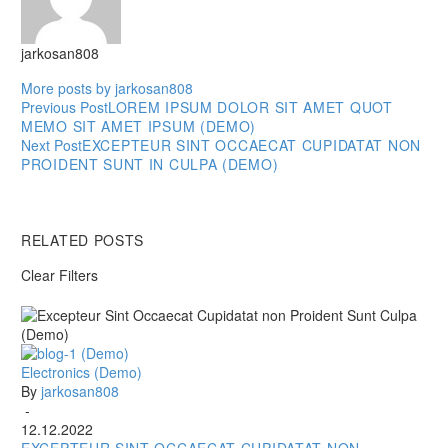
jarkosan808
More posts by jarkosan808
Previous Post
LOREM IPSUM DOLOR SIT AMET QUOT
MEMO SIT AMET IPSUM (DEMO)
НАВИГАЦИЯ
Next Post
EXCEPTEUR SINT OCCAECAT CUPIDATAT NON
ПО
PROIDENT SUNT IN CULPA (DEMO)
ЗАПИСЯМ
RELATED POSTS
Clear Filters
Excepteur
Electronics (Demo)
Sint
By
jarkosan808
Occaecat
-
Cupidatat
12.12.2022