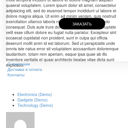
quaerat voluptatem. Lorem ipsum dolor sit amet, consectetur
adipisicing elit, sed do eiusmod tempor incididunt ut labore et
dolore magna aliqua. Ut enim ad minim veniam, quis nostrud
exercitation ullamco laboris nisi ut aliquip ex ea commodo
ЗАКАЗАТЬ
consequat. Duis aute irure dolor in reprehenderit in voluptate
velit esse cillum dolore eu fugiat nulla pariatur. Excepteur sint
occaecat cupidatat non proident, sunt in culpa qui officia
deserunt mollit anim id est laborum. Sed ut perspiciatis unde
omnis iste natus error sit voluptatem accusantium doloremque
laudantium, totam rem aperiam, eaque ipsa quae ab illo
inventore veritatis et quasi architecto beatae vitae dicta sunt
О компании
explicabo.
Доставка и оплата
Контакты
Electronics (Demo)
Gadgets (Demo)
Technology (Demo)