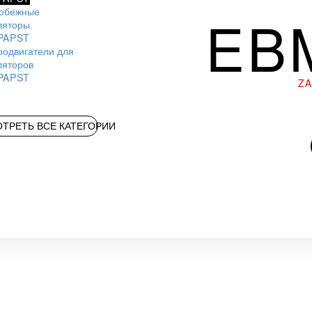
обежные
EB
ляторы
PAPST
родвигатели для
ляторов
PAPST
Z
ТРЕТЬ ВСЕ КАТЕГОРИИ