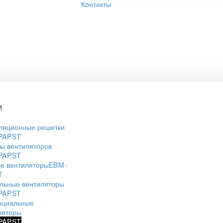
Контакты
И
ляционные решетки
PAPST
ы вентиляторов
PAPST
е вентиляторы
EBM-
T
льные вентиляторы
PAPST
нциальные
ляторы
PAPST