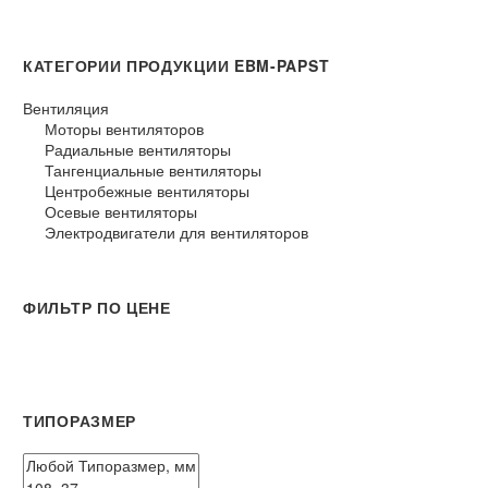
ТАНГЕНЦИАЛЬНЫЕ ВЕНТИЛЯТОРЫ
128 товары
КАТЕГОРИИ ПРОДУКЦИИ EBM-PAPST
ЦЕНТРОБЕЖНЫЕ ВЕНТИЛЯТОРЫ
Вентиляция
497 товары
Моторы вентиляторов
ОСЕВЫЕ ВЕНТИЛЯТОРЫ
Радиальные вентиляторы
Тангенциальные вентиляторы
2210 товары
Центробежные вентиляторы
ЭЛЕКТРОДВИГАТЕЛИ ДЛЯ ВЕНТИЛЯТОРОВ
Осевые вентиляторы
13 товары
Электродвигатели для вентиляторов
ФИЛЬТР ПО ЦЕНЕ
Минимальная
Максимальная
цена
цена
ТИПОРАЗМЕР