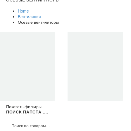
Home
Вентиляция
Осевые вентиляторы
Показать фильтры
МОТОРЫ ВЕНТИЛЯТОРОВ
ПОИСК ПАПСТА ….
35 товары
РАДИАЛЬНЫЕ ВЕНТИЛЯТОРЫ
375 товары