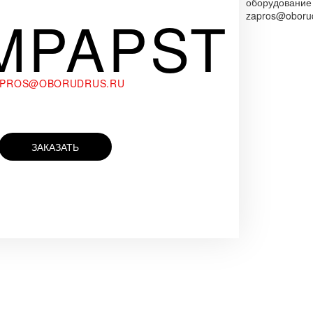
оборудование
MPAPST
zapros@oborud
APROS@OBORUDRUS.RU
ЗАКАЗАТЬ