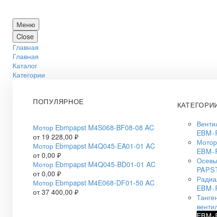
Меню
Close
Главная
Главная
Каталог
Категории
ПОПУЛЯРНОЕ
КАТЕГОРИ
Венти
Мотор Ebmpapst M4S068-BF08-08 AC
EBM-
от
19 228,00
₽
Мотор
Мотор Ebmpapst M4Q045-EA01-01 AC
EBM-
от
0,00
₽
Осевы
Мотор Ebmpapst M4Q045-BD01-01 AC
PAPS
от
0,00
₽
Радиа
Мотор Ebmpapst M4E068-DF01-50 AC
EBM-
от
37 400,00
₽
Танге
венти
EBM-