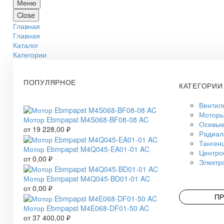
Меню
Close
Главная
Главная
Каталог
Категории
ПОПУЛЯРНОЕ
КАТЕГОРИИ
Вентил
Моторы
Мотор Ebmpapst M4S068-BF08-08 AC
Осевые
от
19 228,00
₽
Радиал
Танген
Мотор Ebmpapst M4Q045-EA01-01 AC
Центро
от
0,00
₽
Электр
Мотор Ebmpapst M4Q045-BD01-01 AC
от
0,00
₽
ПР
Мотор Ebmpapst M4E068-DF01-50 AC
от
37 400,00
₽