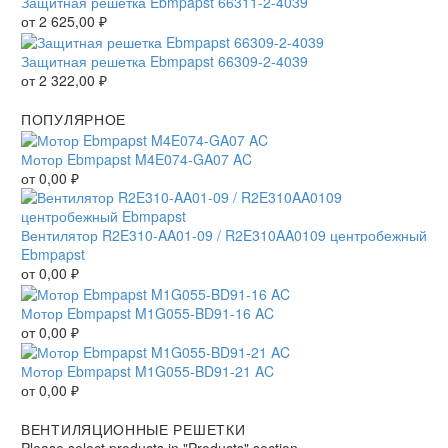
Защитная решетка Ebmpapst 66311-2-4039
от
2 625,00
₽
Защитная решетка Ebmpapst 66309-2-4039
от
2 322,00
₽
ПОПУЛЯРНОЕ
Мотор Ebmpapst M4E074-GA07 AC
от
0,00
₽
Вентилятор R2E310-AA01-09 / R2E310AA0109 центробежный
Ebmpapst
от
0,00
₽
Мотор Ebmpapst M1G055-BD91-16 AC
от
0,00
₽
Мотор Ebmpapst M1G055-BD91-21 AC
от
0,00
₽
ВЕНТИЛЯЦИОННЫЕ РЕШЕТКИ