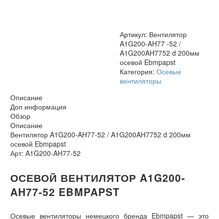
A1G200AH7752
d
200мм
осевой
Артикул:
Вентилятор
Ebmpapst
A1G200-AH77 -52 /
A1G200AH7752 d 200мм
осевой Ebmpapst
Категория:
Осевые
вентиляторы
Описание
Доп информация
Обзор
Описание
Вентилятор A1G200-AH77-52 / A1G200AH7752 d 200мм
осевой Ebmpapst
Арт: A1G200-AH77-52
ОСЕВОЙ ВЕНТИЛЯТОР A1G200-
AH77-52 EBMPAPST
Осевые вентиляторы немецкого бренда Ebmpapst — это