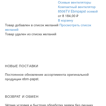
осевой
Компактный
Осевые вентиляторы
вентилятор
Компактный вентилятор
8506TV
8506TV Ebmpapst осевой
Ebmpapst
от
8 184,00
₽
осевой
В корзину
Товар добавлен в список желаний
Просмотреть список
желаний
Товар удален из списка желаний
НОВЫЕ ПОСТАВКИ
Постоянное обновление ассортимента оригинальной
продукции ebm-papst.
ВОЗВРАТ И ОБМЕН
Чёткие условия и быстрая обработка заявок без лишних