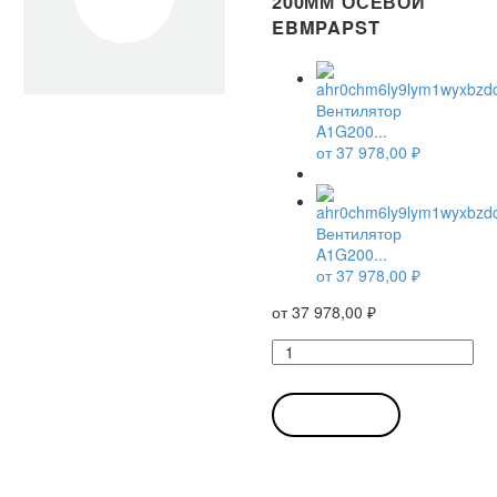
200ММ ОСЕВОЙ
EBMPAPST
Вентилятор
A1G200...
от
37 978,00
₽
Вентилятор
A1G200...
от
37 978,00
₽
от
37 978,00
₽
Количество
товара
Вентилятор
A1G200-
В КОРЗИНУ
AH77
-52
/