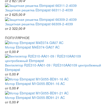
от
2 827,00
₽
Защитная решетка Ebmpapst 66311-2-4039
от
2 625,00
₽
Защитная решетка Ebmpapst 66309-2-4039
от
2 322,00
₽
ПОПУЛЯРНОЕ
Мотор Ebmpapst M4E074-GA07 AC
от
0,00
₽
Вентилятор R2E310-AA01-09 / R2E310AA0109 центробежный
Ebmpapst
от
0,00
₽
Мотор Ebmpapst M1G055-BD91-16 AC
от
0,00
₽
Мотор Ebmpapst M1G055-BD91-21 AC
от
0,00
₽