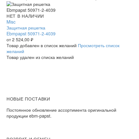
осевой
осевой
Защитная
НЕТ В НАЛИЧИИ
решетка
Misc
Ebmpapst
Защитная решетка
50971-
Ebmpapst 50971-2-4039
2-
от
2 524,00
₽
4039
Товар добавлен в список желаний
Просмотреть список
желаний
Товар удален из списка желаний
НОВЫЕ ПОСТАВКИ
Постоянное обновление ассортимента оригинальной
продукции ebm-papst.
ВОЗВРАТ И ОБМЕН