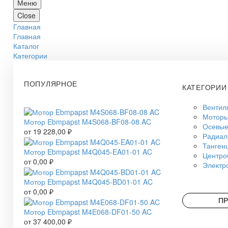
Меню
Close
Главная
Главная
Каталог
Категории
ПОПУЛЯРНОЕ
КАТЕГОРИИ
Вентил
Моторы
Мотор Ebmpapst M4S068-BF08-08 AC
Осевые
от
19 228,00
₽
Радиал
Танген
Мотор Ebmpapst M4Q045-EA01-01 AC
Центро
от
0,00
₽
Электр
Мотор Ebmpapst M4Q045-BD01-01 AC
от
0,00
₽
ПР
Мотор Ebmpapst M4E068-DF01-50 AC
от
37 400,00
₽