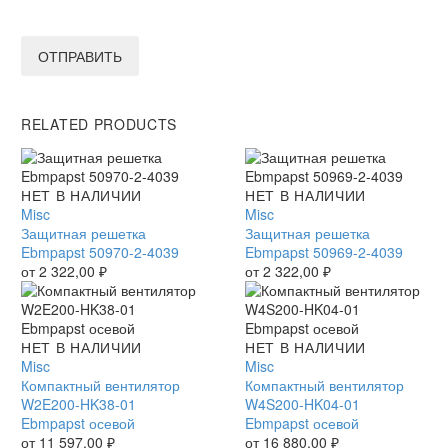
ОТПРАВИТЬ
RELATED PRODUCTS
Защитная
НЕТ В НАЛИЧИИ
Защитная
НЕТ В НАЛИЧИИ
решетка
Misc
решетка
Misc
Ebmpapst
Защитная решетка
Ebmpapst
Защитная решетка
50970-
Ebmpapst 50970-2-4039
50969-
Ebmpapst 50969-2-4039
2-
от
2 322,00
₽
2-
от
2 322,00
₽
4039
4039
Компактный
НЕТ В НАЛИЧИИ
Компактный
НЕТ В НАЛИЧИИ
вентилятор
Misc
вентилятор
Misc
W2E200-
Компактный вентилятор
W4S200-
Компактный вентилятор
HK38-
W2E200-HK38-01
HK04-
W4S200-HK04-01
01
Ebmpapst осевой
01
Ebmpapst осевой
Ebmpapst
от
11 597,00
₽
Ebmpapst
от
16 880,00
₽