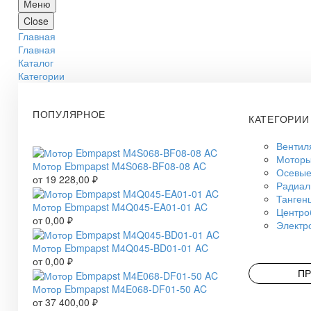
Меню
Close
Главная
Главная
Каталог
Категории
ПОПУЛЯРНОЕ
КАТЕГОРИИ
Вентил
Моторы
Мотор Ebmpapst M4S068-BF08-08 AC
Осевые
от
19 228,00
₽
Радиал
Танген
Мотор Ebmpapst M4Q045-EA01-01 AC
Центро
от
0,00
₽
Электр
Мотор Ebmpapst M4Q045-BD01-01 AC
от
0,00
₽
ПР
Мотор Ebmpapst M4E068-DF01-50 AC
от
37 400,00
₽