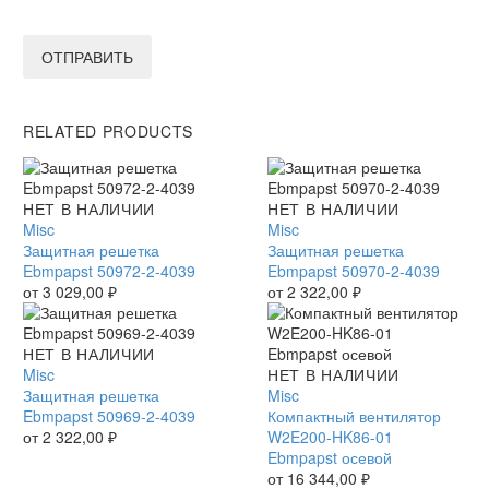
ОТПРАВИТЬ
RELATED PRODUCTS
Защитная
НЕТ В НАЛИЧИИ
Защитная
НЕТ В НАЛИЧИИ
решетка
Misc
решетка
Misc
Ebmpapst
Защитная решетка
Ebmpapst
Защитная решетка
50972-
Ebmpapst 50972-2-4039
50970-
Ebmpapst 50970-2-4039
2-
от
3 029,00
₽
2-
от
2 322,00
₽
4039
4039
Защитная
НЕТ В НАЛИЧИИ
решетка
Misc
Компактный
НЕТ В НАЛИЧИИ
Ebmpapst
Защитная решетка
вентилятор
Misc
50969-
Ebmpapst 50969-2-4039
W2E200-
Компактный вентилятор
2-
от
2 322,00
₽
HK86-
W2E200-HK86-01
4039
01
Ebmpapst осевой
Ebmpapst
от
16 344,00
₽