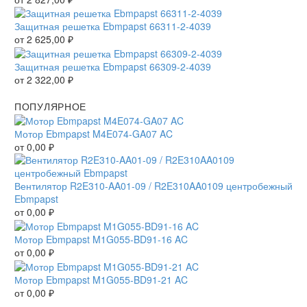
Защитная решетка Ebmpapst 66311-2-4039
от
2 625,00
₽
Защитная решетка Ebmpapst 66309-2-4039
от
2 322,00
₽
ПОПУЛЯРНОЕ
Мотор Ebmpapst M4E074-GA07 AC
от
0,00
₽
Вентилятор R2E310-AA01-09 / R2E310AA0109 центробежный
Ebmpapst
от
0,00
₽
Мотор Ebmpapst M1G055-BD91-16 AC
от
0,00
₽
Мотор Ebmpapst M1G055-BD91-21 AC
от
0,00
₽