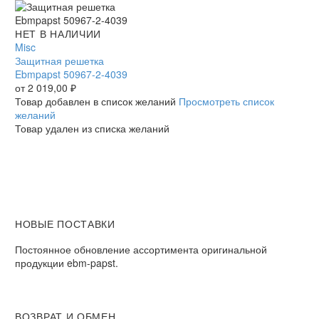
осевой
Защитная
НЕТ В НАЛИЧИИ
решетка
Misc
Ebmpapst
Защитная решетка
50967-
Ebmpapst 50967-2-4039
2-
от
2 019,00
₽
4039
Товар добавлен в список желаний
Просмотреть список
желаний
Товар удален из списка желаний
НОВЫЕ ПОСТАВКИ
Постоянное обновление ассортимента оригинальной
продукции ebm-papst.
ВОЗВРАТ И ОБМЕН