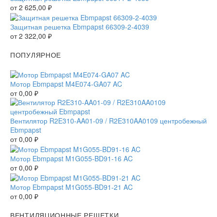
от
2 625,00
₽
Защитная решетка Ebmpapst 66309-2-4039
от
2 322,00
₽
ПОПУЛЯРНОЕ
Мотор Ebmpapst M4E074-GA07 AC
от
0,00
₽
Вентилятор R2E310-AA01-09 / R2E310AA0109 центробежный
Ebmpapst
от
0,00
₽
Мотор Ebmpapst M1G055-BD91-16 AC
от
0,00
₽
Мотор Ebmpapst M1G055-BD91-21 AC
от
0,00
₽
ВЕНТИЛЯЦИОННЫЕ РЕШЕТКИ