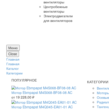
вентиляторы
Центробежные
вентиляторы
Электродвигатели
для вентиляторов
Меню
Close
Главная
Главная
Каталог
Категории
ПОПУЛЯРНОЕ
КАТЕГОРИИ
Вентил
Мотор Ebmpapst M4S068-BF08-08 AC
Моторы
от
19 228,00
₽
Осевые
Радиал
Танген
Мотор Ebmpapst M4Q045-EA01-01 AC