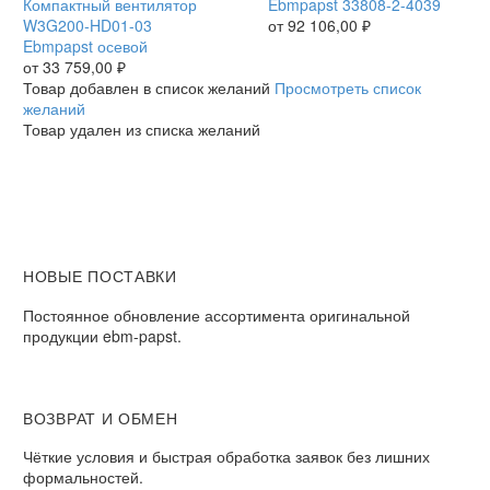
W3G200-
Компактный вентилятор
33808-
Ebmpapst 33808-2-4039
HD01-
W3G200-HD01-03
2-
от
92 106,00
₽
03
Ebmpapst осевой
4039
Ebmpapst
от
33 759,00
₽
осевой
Товар добавлен в список желаний
Просмотреть список
желаний
Товар удален из списка желаний
НОВЫЕ ПОСТАВКИ
Постоянное обновление ассортимента оригинальной
продукции ebm-papst.
ВОЗВРАТ И ОБМЕН
Чёткие условия и быстрая обработка заявок без лишних
формальностей.