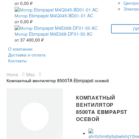
Центро
от
0,00
₽
Электр
Мотор Ebmpapst M4Q045-BD01-01 AC
от
0,00
₽
ПР
Мотор Ebmpapst M4E068-DF01-50 AC
от
37 400,00
₽
О компании
Доставка и оплата
Контакты
Home
Misc
Компактный вентилятор 8500TA Ebmpapst осевой
КОМПАКТНЫЙ
ВЕНТИЛЯТОР
8500TA EBMPAPST
ОСЕВОЙ