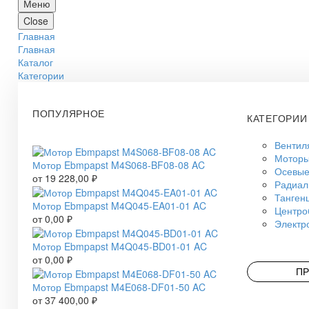
Меню
Close
Главная
Главная
Каталог
Категории
ПОПУЛЯРНОЕ
КАТЕГОРИИ
Вентил
Моторы
Мотор Ebmpapst M4S068-BF08-08 AC
Осевые
от
19 228,00
₽
Радиал
Танген
Мотор Ebmpapst M4Q045-EA01-01 AC
Центро
от
0,00
₽
Электр
Мотор Ebmpapst M4Q045-BD01-01 AC
от
0,00
₽
ПР
Мотор Ebmpapst M4E068-DF01-50 AC
от
37 400,00
₽