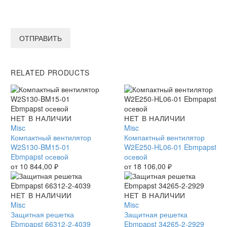
ОТПРАВИТЬ
RELATED PRODUCTS
Компактный
НЕТ В НАЛИЧИИ
Компактный
НЕТ В НАЛИЧИИ
вентилятор
Misc
вентилятор
Misc
W2S130-
Компактный вентилятор
W2E250-
Компактный вентилятор
BM15-
W2S130-BM15-01
HL06-
W2E250-HL06-01 Ebmpapst
01
Ebmpapst осевой
01
осевой
Ebmpapst
от
10 844,00
₽
Ebmpapst
от
18 106,00
₽
осевой
осевой
Защитная
НЕТ В НАЛИЧИИ
Защитная
НЕТ В НАЛИЧИИ
решетка
Misc
решетка
Misc
Ebmpapst
Защитная решетка
Ebmpapst
Защитная решетка
66312-
Ebmpapst 66312-2-4039
34265-
Ebmpapst 34265-2-2929