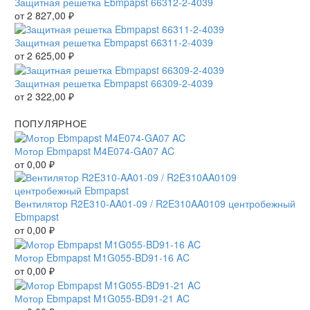
Защитная решетка Ebmpapst 66312-2-4039
от
2 827,00
₽
Защитная решетка Ebmpapst 66311-2-4039
от
2 625,00
₽
Защитная решетка Ebmpapst 66309-2-4039
от
2 322,00
₽
ПОПУЛЯРНОЕ
Мотор Ebmpapst M4E074-GA07 AC
от
0,00
₽
Вентилятор R2E310-AA01-09 / R2E310AA0109 центробежный
Ebmpapst
от
0,00
₽
Мотор Ebmpapst M1G055-BD91-16 AC
от
0,00
₽
Мотор Ebmpapst M1G055-BD91-21 AC