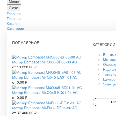
Меню
Close
Главная
Главная
Каталог
Категории
ПОПУЛЯРНОЕ
КАТЕГОРИИ
Вентил
Моторы
Мотор Ebmpapst M4S068-BF08-08 AC
Осевые
от
19 228,00
₽
Радиал
Танген
Мотор Ebmpapst M4Q045-EA01-01 AC
Центро
от
0,00
₽
Электр
Мотор Ebmpapst M4Q045-BD01-01 AC
от
0,00
₽
ПР
Мотор Ebmpapst M4E068-DF01-50 AC
от
37 400,00
₽