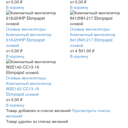
16
от
0,00
₽
Ebmpapst
от
0,00
₽
Ebmpapst
В корзину
осевой
В корзину
осевой
Компактный
Осевые вентиляторы
Компактный
Осевые вентиляторы
вентилятор
Компактный вентилятор
вентилятор
Компактный вентилятор
618J2HHP
618J2HHP Ebmpapst
8412NH-
8412NH-217 Ebmpapst
Ebmpapst
осевой
217
осевой
осевой
от
0,00
₽
Ebmpapst
от
4 501,00
₽
В корзину
осевой
В корзину
Компактный
Осевые вентиляторы
вентилятор
Компактный вентилятор
W2E142-
W2E142-CC13-16
CC13-
Ebmpapst осевой
16
от
0,00
₽
Ebmpapst
В корзину
осевой
Товар добавлен в список желаний
Просмотреть список
желаний
Товар удален из списка желаний