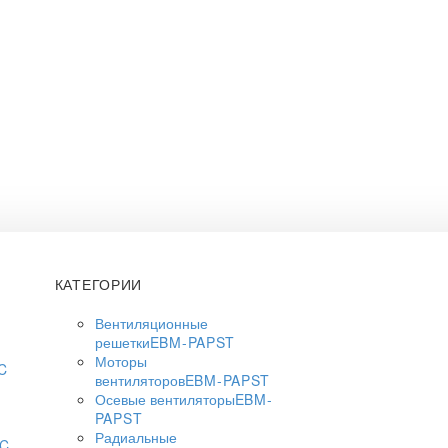
КАТЕГОРИИ
Вентиляционные
решетки
EBM-PAPST
Моторы
C
вентиляторов
EBM-PAPST
Осевые вентиляторы
EBM-
PAPST
Радиальные
AC