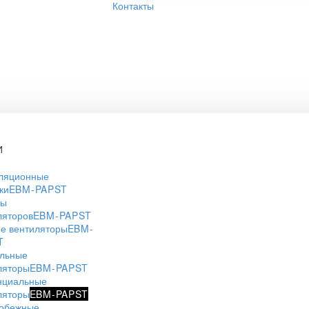
Контакты
И
ляционные
ки
EBM-PAPST
ры
ляторов
EBM-PAPST
е вентиляторы
EBM-
T
льные
ляторы
EBM-PAPST
нциальные
ляторы
EBM-PAPST
обежные