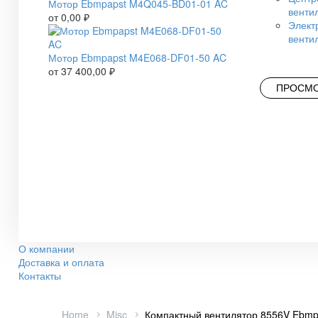
Мотор Ebmpapst M4Q045-BD01-01 AC
венти
от
0,00
₽
Элект
венти
Мотор Ebmpapst M4E068-DF01-50 AC
от
37 400,00
₽
ПРОСМО
О компании
Доставка и оплата
Контакты
Home
Misc
Компактный вентилятор 8556V Ebmp