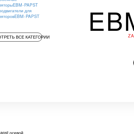
ляторы
EBM-PAPST
EB
родвигатели для
ляторов
EBM-PAPST
Z
ТРЕТЬ ВСЕ КАТЕГОРИИ
apst осевой