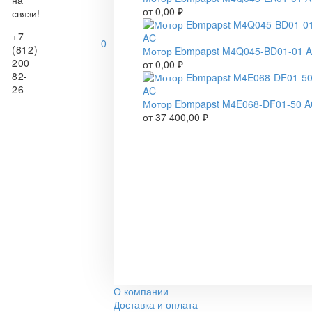
на
от
0,00
₽
связи!
+7
0
(812)
Мотор Ebmpapst M4Q045-BD01-01 
200
от
0,00
₽
82-
26
Мотор Ebmpapst M4E068-DF01-50 
от
37 400,00
₽
О компании
Доставка и оплата