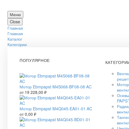
Меню
Close
Главная
Главная
Каталог
Категории
ПОПУЛЯРНОЕ
КАТЕГОРИ
Венти
решет
Мото
Мотор Ebmpapst M4S068-BF08-08 AC
венти
от
19 228,00
₽
Осевы
PAPS
Радиа
Мотор Ebmpapst M4Q045-EA01-01 AC
венти
от
0,00
₽
Танге
венти
Центр