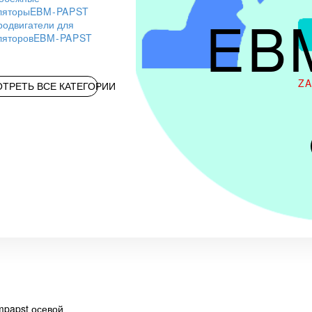
ляторы
EBM-PAPST
EB
родвигатели для
ляторов
EBM-PAPST
Z
ТРЕТЬ ВСЕ КАТЕГОРИИ
papst осевой