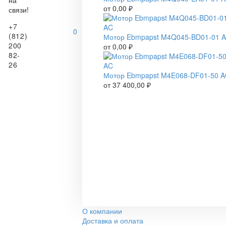
на
от
0,00
₽
связи!
+7
0
(812)
Мотор Ebmpapst M4Q045-BD01-01 
200
от
0,00
₽
82-
26
Мотор Ebmpapst M4E068-DF01-50 
от
37 400,00
₽
О компании
Доставка и оплата