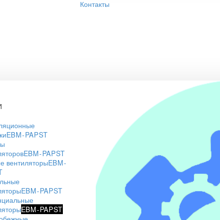
Контакты
И
ляционные
ки
EBM-PAPST
ры
ляторов
EBM-PAPST
е вентиляторы
EBM-
T
льные
ляторы
EBM-PAPST
нциальные
ляторы
EBM-PAPST
обежные