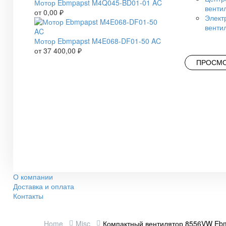
Мотор Ebmpapst M4Q045-BD01-01 AC
венти
от
0,00
₽
Элект
венти
Мотор Ebmpapst M4E068-DF01-50 AC
от
37 400,00
₽
ПРОСМО
О компании
Доставка и оплата
Контакты
Home
Misc
Компактный вентилятор 8556VW Ebm