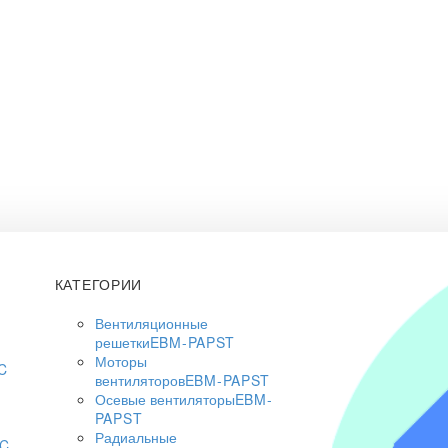
КАТЕГОРИИ
Вентиляционные
решетки
EBM-PAPST
Моторы
C
вентиляторов
EBM-PAPST
Осевые вентиляторы
EBM-
PAPST
Радиальные
AC