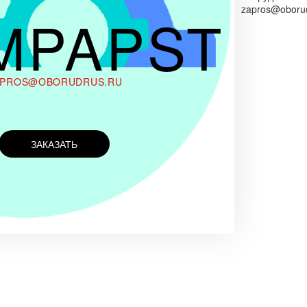
zapros@oborud
MPAPST
APROS@OBORUDRUS.RU
ЗАКАЗАТЬ