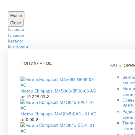
Меню
Close
Главная
Главная
Каталог
Категории
ПОПУЛЯРНОЕ
КАТЕГОРИ
Венти
решет
Мото
Мотор Ebmpapst M4S068-BF08-08 AC
венти
от
19 228,00
₽
Осевы
PAPS
Радиа
Мотор Ebmpapst M4Q045-EA01-01 AC
венти
от
0,00
₽
Танге
венти
Центр