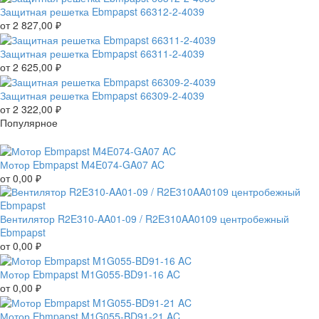
Защитная решетка Ebmpapst 66312-2-4039
от
2 827,00
₽
Защитная решетка Ebmpapst 66311-2-4039
от
2 625,00
₽
Защитная решетка Ebmpapst 66309-2-4039
от
2 322,00
₽
Популярное
Мотор Ebmpapst M4E074-GA07 AC
от
0,00
₽
Вентилятор R2E310-AA01-09 / R2E310AA0109 центробежный
Ebmpapst
от
0,00
₽
Мотор Ebmpapst M1G055-BD91-16 AC
от
0,00
₽
Мотор Ebmpapst M1G055-BD91-21 AC