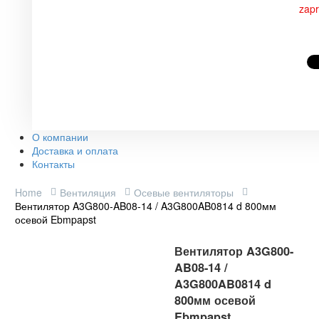
zap
О компании
Доставка и оплата
Контакты
Home
Вентиляция
Осевые вентиляторы
Вентилятор A3G800-AB08-14 / A3G800AB0814 d 800мм
осевой Ebmpapst
Вентилятор A3G800-
AB08-14 /
A3G800AB0814 d
800мм осевой
Ebmpapst