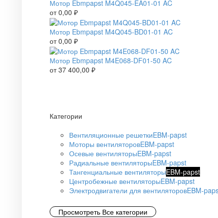
Мотор Ebmpapst M4Q045-EA01-01 AC
от
0,00
₽
Мотор Ebmpapst M4Q045-BD01-01 AC
от
0,00
₽
Мотор Ebmpapst M4E068-DF01-50 AC
от
37 400,00
₽
Категории
Вентиляционные решетки
EBM-papst
Моторы вентиляторов
EBM-papst
Осевые вентиляторы
EBM-papst
Радиальные вентиляторы
EBM-papst
Тангенциальные вентиляторы
EBM-papst
Центробежные вентиляторы
EBM-papst
Электродвигатели для вентиляторов
EBM-paps
Просмотреть Все категории