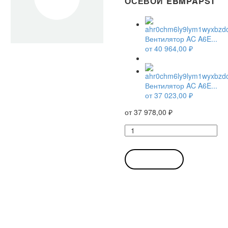
ОСЕВОЙ EBMPAPST
Вентилятор AC A6E...
от
40 964,00
₽
Вентилятор AC A6E...
от
37 023,00
₽
от
37 978,00
₽
Количество
товара
Вентилятор
AC
В КОРЗИНУ
A6E500-
AT05-
01
/
A6E500AT0501
осевой
Ebmpapst