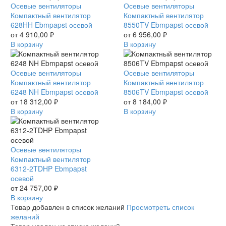
Компактный
Осевые вентиляторы
Компактный
Осевые вентиляторы
вентилятор
Компактный вентилятор
вентилятор
Компактный вентилятор
628HH
628HH Ebmpapst осевой
8550TV
8550TV Ebmpapst осевой
Ebmpapst
от
4 910,00
₽
Ebmpapst
от
6 956,00
₽
осевой
В корзину
осевой
В корзину
Компактный
Осевые вентиляторы
Компактный
Осевые вентиляторы
вентилятор
Компактный вентилятор
вентилятор
Компактный вентилятор
6248
6248 NH Ebmpapst осевой
8506TV
8506TV Ebmpapst осевой
NH
от
18 312,00
₽
Ebmpapst
от
8 184,00
₽
Ebmpapst
В корзину
осевой
В корзину
осевой
Компактный
Осевые вентиляторы
вентилятор
Компактный вентилятор
6312-
6312-2TDHP Ebmpapst
2TDHP
осевой
Ebmpapst
от
24 757,00
₽
осевой
В корзину
Товар добавлен в список желаний
Просмотреть список
желаний