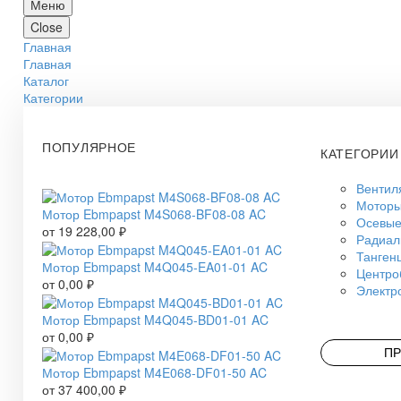
Меню
Close
Главная
Главная
Каталог
Категории
ПОПУЛЯРНОЕ
КАТЕГОРИИ
Вентил
Моторы
Мотор Ebmpapst M4S068-BF08-08 AC
Осевые
от
19 228,00
₽
Радиал
Танген
Мотор Ebmpapst M4Q045-EA01-01 AC
Центро
от
0,00
₽
Электр
Мотор Ebmpapst M4Q045-BD01-01 AC
от
0,00
₽
ПР
Мотор Ebmpapst M4E068-DF01-50 AC
от
37 400,00
₽