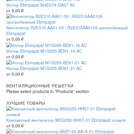
Мотор Ebmpapst M4E074-GA07 AC
от
0,00
₽
Вентилятор R2E310-AA01-09 / R2E310AA0109 центробежный
Ebmpapst
от
0,00
₽
Мотор Ebmpapst M1G055-BD91-16 AC
от
0,00
₽
Мотор Ebmpapst M1G055-BD91-21 AC
от
0,00
₽
ВЕНТИЛЯЦИОННЫЕ РЕШЕТКИ
Please select products in "Products" section
ЛУЧШИЕ ТОВАРЫ
Компактный вентилятор W3G250-HH07-01 Ebmpapst осевой
от
0,00
₽