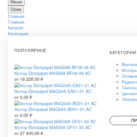
Меню
Close
Главная
Главная
Каталог
Категории
ПОПУЛЯРНОЕ
КАТЕГОРИИ
Вентил
Моторы
Мотор Ebmpapst M4S068-BF08-08 AC
Осевые
от
19 228,00
₽
Радиал
Танген
Мотор Ebmpapst M4Q045-EA01-01 AC
Центро
от
0,00
₽
Электр
Мотор Ebmpapst M4Q045-BD01-01 AC
от
0,00
₽
ПР
Мотор Ebmpapst M4E068-DF01-50 AC
от
37 400,00
₽