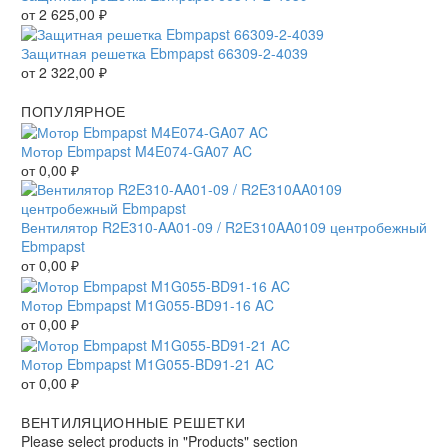
от
2 625,00
₽
Защитная решетка Ebmpapst 66309-2-4039
от
2 322,00
₽
ПОПУЛЯРНОЕ
Мотор Ebmpapst M4E074-GA07 AC
от
0,00
₽
Вентилятор R2E310-AA01-09 / R2E310AA0109 центробежный
Ebmpapst
от
0,00
₽
Мотор Ebmpapst M1G055-BD91-16 AC
от
0,00
₽
Мотор Ebmpapst M1G055-BD91-21 AC
от
0,00
₽
ВЕНТИЛЯЦИОННЫЕ РЕШЕТКИ
Please select products in "Products" section