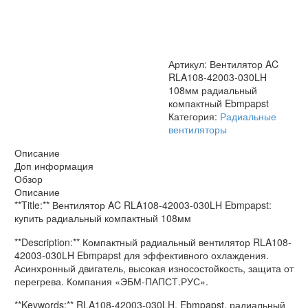
030LH
108мм
радиальный
компактный
Ebmpapst
Артикул:
Вентилятор AC
RLA108-42003-030LH
108мм радиальный
компактный Ebmpapst
Категория:
Радиальные
вентиляторы
Описание
Доп информация
Обзор
Описание
**Title:** Вентилятор AC RLA108-42003-030LH Ebmpapst:
купить радиальный компактный 108мм
**Description:** Компактный радиальный вентилятор RLA108-
42003-030LH Ebmpapst для эффективного охлаждения.
Асинхронный двигатель, высокая износостойкость, защита от
перегрева. Компания «ЭБМ-ПАПСТ.РУС».
**Keywords:** RLA108-42003-030LH, Ebmpapst, радиальный