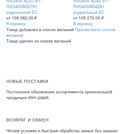
R3G400-
R3G400-AD27-61 /
R3G400-
R3G400-AD42-81 /
AD27-
R3G400AD2761
AD42-
R3G400AD4281
61
радиальный EC
81
радиальный EC
/
от
108 082,00
₽
/
от
109 276,00
₽
R3G400AD2761
В корзину
R3G400AD4281
В корзину
радиальный
радиальный
Товар добавлен в список желаний
Просмотреть список
EC
EC
желаний
Товар удален из списка желаний
НОВЫЕ ПОСТАВКИ
Постоянное обновление ассортимента оригинальной
продукции ebm-papst.
ВОЗВРАТ И ОБМЕН
Чёткие условия и быстрая обработка заявок без лишних