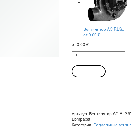
Вентилятор AC RLG...
от
0,00
₽
от
0,00
₽
Количество
товара
Вентилятор
AC
В КОРЗИНУ
RLG97-
4200-
3025LH
97мм
радиальный
компактный
Ebmpapst
Артикул:
Вентилятор AC RLG9
Ebmpapst
Категория:
Радиальные венти