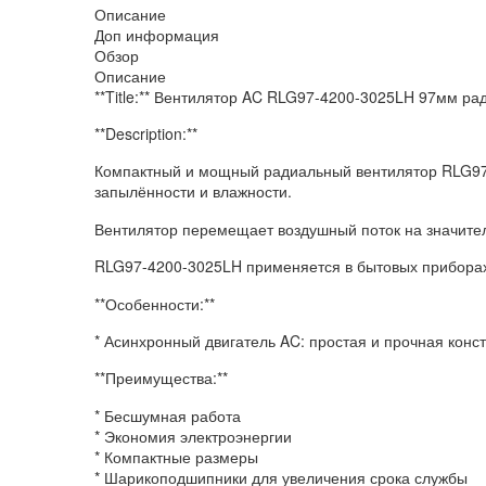
Описание
Доп информация
Обзор
Описание
**Title:** Вентилятор AC RLG97-4200-3025LH 97мм р
**Description:**
Компактный и мощный радиальный вентилятор RLG97-
запылённости и влажности.
Вентилятор перемещает воздушный поток на значител
RLG97-4200-3025LH применяется в бытовых приборах
**Особенности:**
* Асинхронный двигатель AC: простая и прочная конст
**Преимущества:**
* Бесшумная работа
* Экономия электроэнергии
* Компактные размеры
* Шарикоподшипники для увеличения срока службы