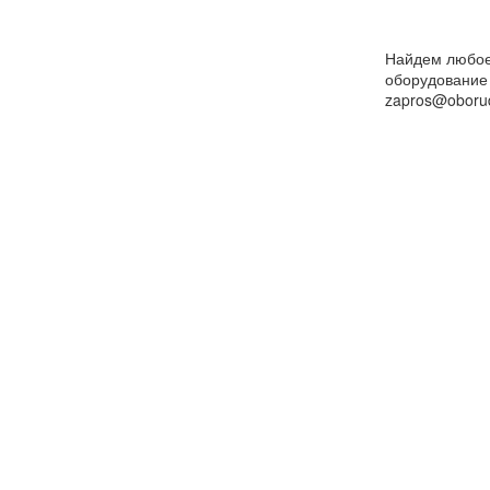
Найдем любо
оборудование
zapros@oborud