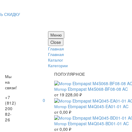
Ь СКИДКУ
Меню
Close
Главная
Главная
Каталог
Категории
ПОПУЛЯРНОЕ
Мы
на
связи!
Мотор Ebmpapst M4S068-BF08-08 AC
от
19 228,00
₽
+7
0
(812)
Мотор Ebmpapst M4Q045-EA01-01 AC
200
от
0,00
₽
82-
26
Мотор Ebmpapst M4Q045-BD01-01 AC
от
0,00
₽