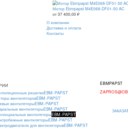
Мотор Ebmpapst M4E068-DF01-50 AC
от
37 400,00
₽
О компании
Доставка и оплата
Контакты
EBMPAPST
РИИ
ZAPROS@OB
нтиляционные решетки
EBM-PAPST
торы вентиляторов
EBM-PAPST
евые вентиляторы
EBM-PAPST
диальные вентиляторы
EBM-PAPST
ЗАКАЗА
нгенциальные вентиляторы
EBM-PAPST
нтробежные вентиляторы
EBM-PAPST
ектродвигатели для вентиляторов
EBM-PAPST