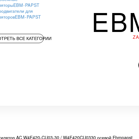
ляторы
EBM-PAPST
EB
родвигатели для
ляторов
EBM-PAPST
Z
ТРЕТЬ ВСЕ КАТЕГОРИИ
тилятор AC W4E420-CU03-30 / W4E420CU0330 осевой Ebmpapst