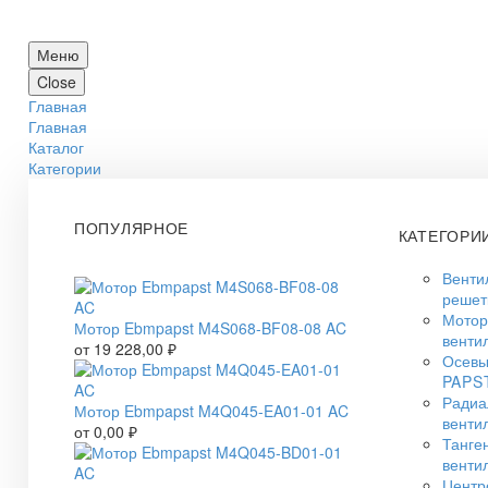
Меню
Close
Главная
Главная
Каталог
Категории
ПОПУЛЯРНОЕ
КАТЕГОРИ
Венти
решет
Мото
Мотор Ebmpapst M4S068-BF08-08 AC
венти
от
19 228,00
₽
Осевы
PAPS
Радиа
Мотор Ebmpapst M4Q045-EA01-01 AC
венти
от
0,00
₽
Танге
венти
Центр