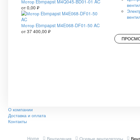
Мотор Ebmpapst M4Q045-BD01-01 AC
венти
от
0,00
₽
Элект
венти
Мотор Ebmpapst M4E068-DF01-50 AC
от
37 400,00
₽
ПРОСМО
О компании
Доставка и оплата
Контакты
Home
Вентиляция
Осевые вентиляторы
Вен