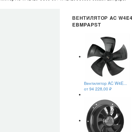
ВЕНТИЛЯТОР AC W4E42
EBMPAPST
Вентилятор AC W4E...
от
94 228,00
₽