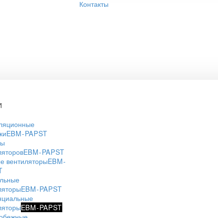
Контакты
И
ляционные
ки
EBM-PAPST
ры
ляторов
EBM-PAPST
е вентиляторы
EBM-
T
льные
ляторы
EBM-PAPST
нциальные
ляторы
EBM-PAPST
обежные