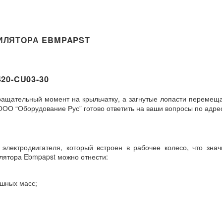
ИЛЯТОРА EBMPAPST
0-CU03-30
ращательный момент на крыльчатку, а загнутые лопасти перемещ
ООО “Оборудование Рус” готово ответить на ваши вопросы по адре
лектродвигателя, который встроен в рабочее колесо, что зна
илятора Ebmpapst можно отнести:
ушных масс;