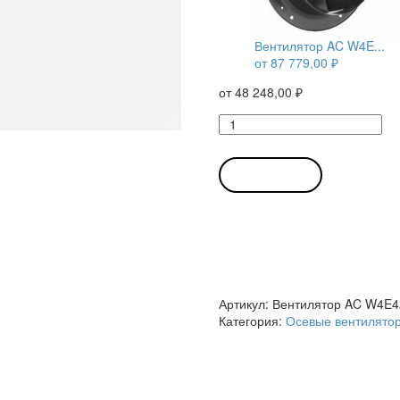
Вентилятор AC W4E...
от
87 779,00
₽
от
48 248,00
₽
Количество
товара
Вентилятор
AC
В КОРЗИНУ
W4E420-
CU03-
30
/
W4E420CU0330
осевой
Ebmpapst
Артикул:
Вентилятор AC W4E4
Категория:
Осевые вентилято