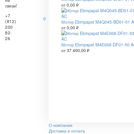
на
от
0,00
₽
связи!
+7
0
(812)
Мотор Ebmpapst M4Q045-BD01-01 
200
от
0,00
₽
82-
26
Мотор Ebmpapst M4E068-DF01-50 
от
37 400,00
₽
О компании
Доставка и оплата