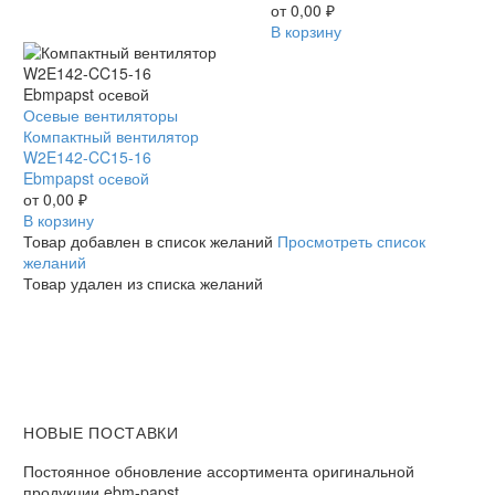
осевой
от
0,00
₽
В корзину
Компактный
Осевые вентиляторы
вентилятор
Компактный вентилятор
W2E142-
W2E142-CC15-16
CC15-
Ebmpapst осевой
16
от
0,00
₽
Ebmpapst
В корзину
осевой
Товар добавлен в список желаний
Просмотреть список
желаний
Товар удален из списка желаний
НОВЫЕ ПОСТАВКИ
Постоянное обновление ассортимента оригинальной
продукции ebm-papst.