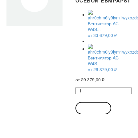
ОСЕВОЙ EBMPAPST
Вентилятор AC
W4S...
от
33 679,00
₽
Вентилятор AC
W4S...
от
29 379,00
₽
от
29 379,00
₽
Количество
товара
Вентилятор
AC
В КОРЗИНУ
W4S250-
CA02-
02
/
W4S250CA0202