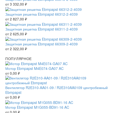
от
3 332,00
₽
Защитная решетка Ebmpapst 66312-2-4039
от
2 827,00
₽
Защитная решетка Ebmpapst 66311-2-4039
от
2 625,00
₽
Защитная решетка Ebmpapst 66309-2-4039
от
2 322,00
₽
ПОПУЛЯРНОЕ
Мотор Ebmpapst M4E074-GA07 AC
от
0,00
₽
Вентилятор R2E310-AA01-09 / R2E310AA0109 центробежный
Ebmpapst
от
0,00
₽
Мотор Ebmpapst M1G055-BD91-16 AC
от
0,00
₽