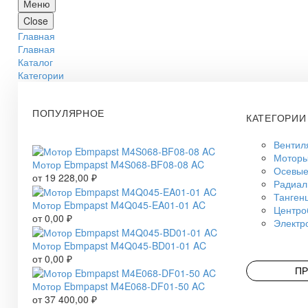
Меню
Close
Главная
Главная
Каталог
Категории
ПОПУЛЯРНОЕ
КАТЕГОРИИ
Вентил
Моторы
Мотор Ebmpapst M4S068-BF08-08 AC
Осевые
от
19 228,00
₽
Радиал
Танген
Мотор Ebmpapst M4Q045-EA01-01 AC
Центро
от
0,00
₽
Электр
Мотор Ebmpapst M4Q045-BD01-01 AC
от
0,00
₽
ПР
Мотор Ebmpapst M4E068-DF01-50 AC
от
37 400,00
₽