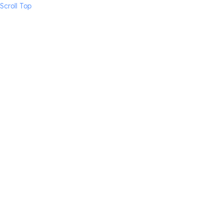
Scroll Top
Наш каталог
Доставка и оплата
О команде
Поддержка