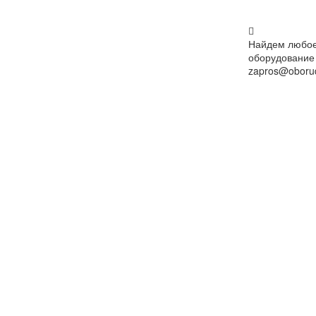
Найдем любо
оборудование
zapros@oborud