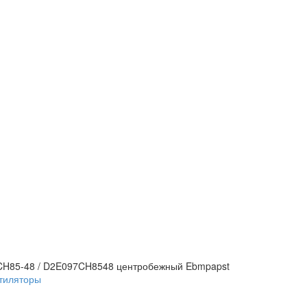
CH85-48 / D2E097CH8548 центробежный Ebmpapst
тиляторы