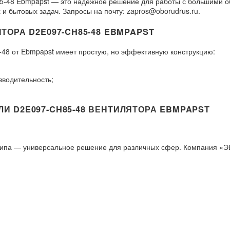
5-48 Ebmpapst — это надежное решение для работы с большими
и бытовых задач. Запросы на почту: zapros@oborudrus.ru.
ОРА D2E097-CH85-48 EBMPAPST
8 от Ebmpapst имеет простую, но эффективную конструкцию:
зводительность;
 D2E097-CH85-48 ВЕНТИЛЯТОРА EBMPAPST
типа — универсальное решение для различных сфер. Компания «Э