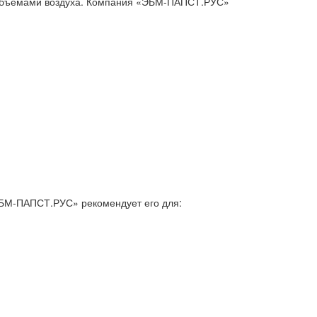
 объемами воздуха. Компания «ЭБМ-ПАПСТ.РУС»
БМ-ПАПСТ.РУС» рекомендует его для: