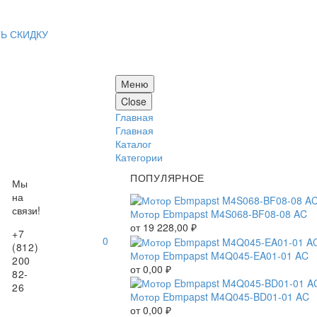
Ь СКИДКУ
Меню
Close
Главная
Главная
Каталог
Категории
ПОПУЛЯРНОЕ
Мы
на
связи!
Мотор Ebmpapst M4S068-BF08-08 AC
от
19 228,00
₽
+7
0
(812)
Мотор Ebmpapst M4Q045-EA01-01 AC
200
от
0,00
₽
82-
26
Мотор Ebmpapst M4Q045-BD01-01 AC
от
0,00
₽