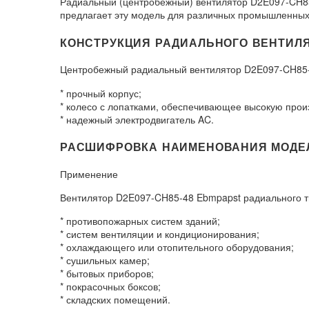
Радиальный (центробежный) вентилятор D2E097-CH8
предлагает эту модель для различных промышленных 
КОНСТРУКЦИЯ РАДИАЛЬНОГО ВЕНТИЛЯТ
Центробежный радиальный вентилятор D2E097-CH85-4
* прочный корпус;
* колесо с лопатками, обеспечивающее высокую прои
* надежный электродвигатель AC.
РАСШИФРОВКА НАИМЕНОВАНИЯ МОДЕЛИ
Применение
Вентилятор D2E097-CH85-48 Ebmpapst радиального 
* противопожарных систем зданий;
* систем вентиляции и кондиционирования;
* охлаждающего или отопительного оборудования;
* сушильных камер;
* бытовых приборов;
* покрасочных боксов;
* складских помещений.