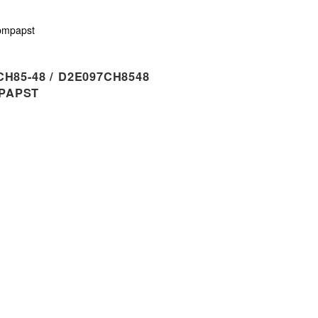
bmpapst
H85-48 / D2E097CH8548
PAPST