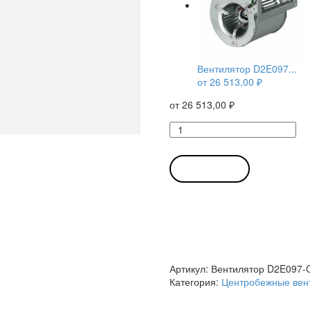
Вентилятор D2E097...
от
26 513,00
₽
от
26 513,00
₽
Количество
товара
Вентилятор
D2E097-
В КОРЗИНУ
CH85-
48
/
D2E097CH8548
центробежный
Ebmpapst
Артикул:
Вентилятор D2E097-
Категория:
Центробежные вен