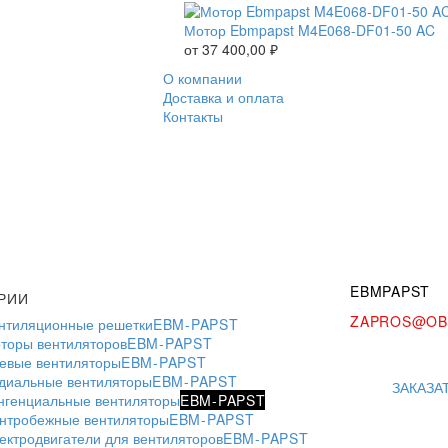
Мотор Ebmpapst M4E068-DF01-50 AC
от
37 400,00
₽
О компании
Доставка и оплата
Контакты
EBMPAPST
РИИ
ZAPROS@OB
нтиляционные решетки
EBM-PAPST
торы вентиляторов
EBM-PAPST
евые вентиляторы
EBM-PAPST
диальные вентиляторы
EBM-PAPST
ЗАКАЗА
нгенциальные вентиляторы
EBM-PAPST
нтробежные вентиляторы
EBM-PAPST
ектродвигатели для вентиляторов
EBM-PAPST