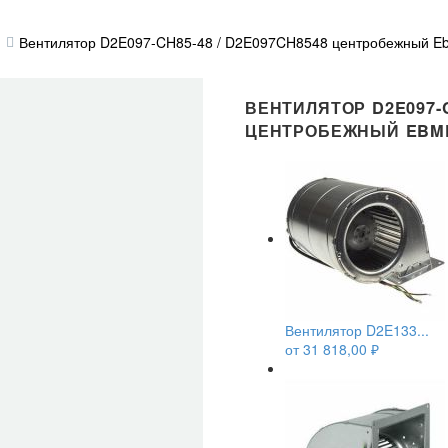
Вентилятор D2E097-CH85-48 / D2E097CH8548 центробежный E
ВЕНТИЛЯТОР D2E097-C
ЦЕНТРОБЕЖНЫЙ EBM
Вентилятор D2E133...
от
31 818,00
₽