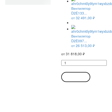
Вентилятор
D2E133...
от
32 491,00
₽
Вентилятор
D2E097...
от
26 513,00
₽
от
31 818,00
₽
Количество
товара
Вентилятор
D2E133-
В КОРЗИНУ
AM47-
01
/
D2E133AM4701
центробежный
Ebmpapst