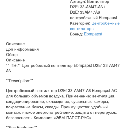
Артикул:
Вентилятор
D2E133-AM47-A6 /
D2E133AM47A6
центробежный Ebmpapst
Категория:
Центробежные
вентиляторы
Бренд:
Ebmpapst
Описание
Доп информация
Обзор
Описание
**Title:** Центробежный вентилятор Ebmpapst D2E133-AM47-
A6
**Description:**
Центробежный вентилятор D2E133-AM47-A6 Ebmpapst АС
для больших объемов воздуха. Применение: вентиляция,
кондиционирование, охлаждение, сушильные камеры,
покрасочные боксы, склады. Преимущества: удобный
монтаж, низкое энергопотребление, защита от перегрузок,
безопасность. Компания «ЭБМ-ПАПСТ.РУС».
**Key Features:**