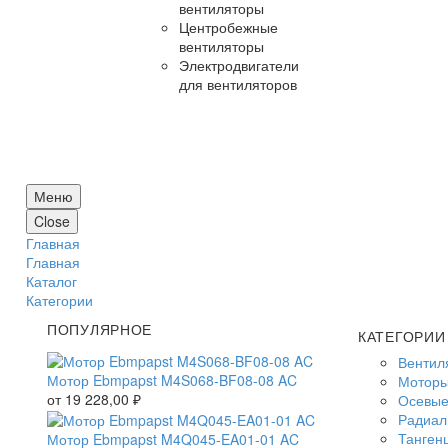
вентиляторы
Центробежные
вентиляторы
Электродвигатели
для вентиляторов
Меню
Close
Главная
Главная
Каталог
Категории
ПОПУЛЯРНОЕ
КАТЕГОРИИ
Вентил
Мотор Ebmpapst M4S068-BF08-08 AC
Моторы
от
19 228,00
₽
Осевые
Радиал
Танген
Мотор Ebmpapst M4Q045-EA01-01 AC