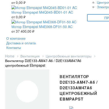
Центро
от
0,00
₽
Электр
Мотор Ebmpapst M4Q045-BD01-01 AC
от
0,00
₽
ПР
Мотор Ebmpapst M4E068-DF01-50 AC
от
37 400,00
₽
О компании
Доставка и оплата
Контакты
Home
Вентиляция
Центробежные вентиляторы
Вентилятор D2E133-AM47-A6 / D2E133AM47A6
центробежный Ebmpapst
ВЕНТИЛЯТОР
D2E133-AM47-A6 /
D2E133AM47A6
ЦЕНТРОБЕЖНЫЙ
EBMPAPST