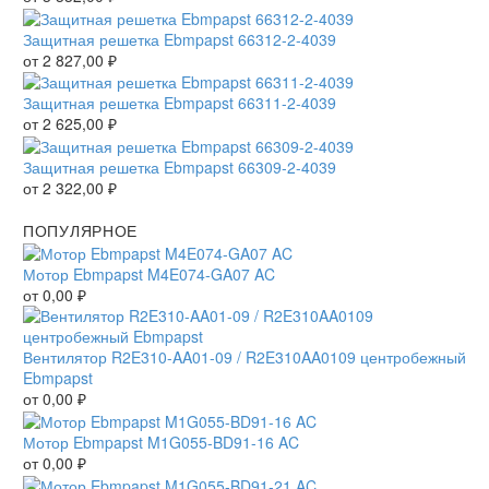
Защитная решетка Ebmpapst 66312-2-4039
от
2 827,00
₽
Защитная решетка Ebmpapst 66311-2-4039
от
2 625,00
₽
Защитная решетка Ebmpapst 66309-2-4039
от
2 322,00
₽
ПОПУЛЯРНОЕ
Мотор Ebmpapst M4E074-GA07 AC
от
0,00
₽
Вентилятор R2E310-AA01-09 / R2E310AA0109 центробежный
Ebmpapst
от
0,00
₽
Мотор Ebmpapst M1G055-BD91-16 AC
от
0,00
₽