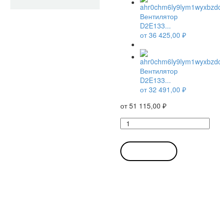
Вентилятор
D2E133...
от
36 425,00
₽
Вентилятор
D2E133...
от
32 491,00
₽
от
51 115,00
₽
Количество
товара
Вентилятор
D2E133-
В КОРЗИНУ
AM47-
A6
/
D2E133AM47A6
центробежный
Ebmpapst