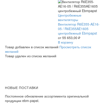
Ebmpapst
Вентилятор
Центробежные
R6E355-
вентиляторы
AE16-
Вентилятор R6E355-AE16-
05
05 / R6E355AE1605
/
центробежный Ebmpapst
R6E355AE1605
от
55 653,00
₽
центробежный
В корзину
Ebmpapst
Товар добавлен в список желаний
Просмотреть список
желаний
Товар удален из списка желаний
НОВЫЕ ПОСТАВКИ
Постоянное обновление ассортимента оригинальной
продукции ebm-papst.