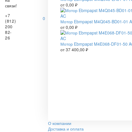
на
от
0,00
₽
связи!
+7
0
(812)
Мотор Ebmpapst M4Q045-BD01-01 
200
от
0,00
₽
82-
26
Мотор Ebmpapst M4E068-DF01-50 
от
37 400,00
₽
О компании
Доставка и оплата