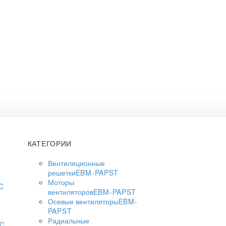
КАТЕГОРИИ
Вентиляционные
решетки
EBM-PAPST
Моторы
C
вентиляторов
EBM-PAPST
Осевые вентиляторы
EBM-
PAPST
Радиальные
AC