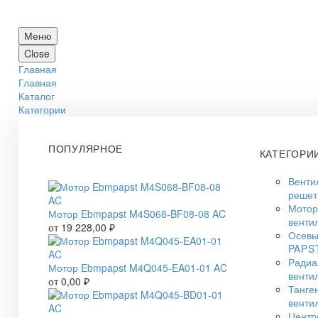
Меню
Close
Главная
Главная
Каталог
Категории
ПОПУЛЯРНОЕ
КАТЕГОРИ
Венти
решет
Мото
Мотор Ebmpapst M4S068-BF08-08 AC
венти
от
19 228,00
₽
Осевы
PAPS
Радиа
Мотор Ebmpapst M4Q045-EA01-01 AC
венти
от
0,00
₽
Танге
венти
Центр