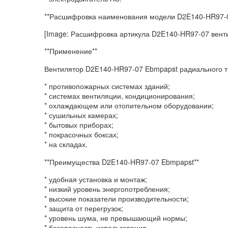
**Расшифровка наименования модели D2E140-HR97-0
[Image: Расшифровка артикула D2E140-HR97-07 вент
**Применение**
Вентилятор D2E140-HR97-07 Ebmpapst радиального т
* противопожарных системах зданий;
* системах вентиляции, кондиционирования;
* охлаждающем или отопительном оборудовании;
* сушильных камерах;
* бытовых приборах;
* покрасочных боксах;
* на складах.
**Преимущества D2E140-HR97-07 Ebmpapst**
* удобная установка и монтаж;
* низкий уровень энергопотребления;
* высокие показатели производительности;
* защита от перегрузок;
* уровень шума, не превышающий нормы;
* безопасность использования.