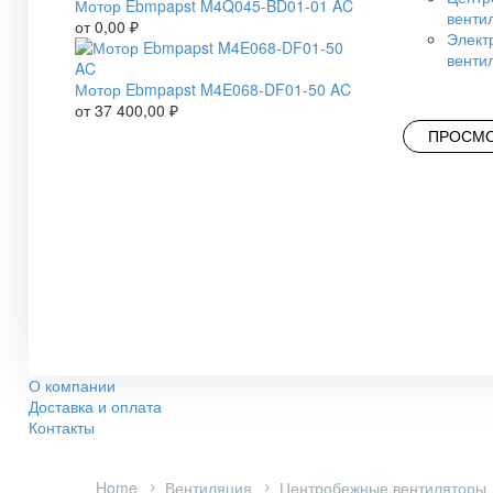
Мотор Ebmpapst M4Q045-BD01-01 AC
венти
от
0,00
₽
Элект
венти
Мотор Ebmpapst M4E068-DF01-50 AC
от
37 400,00
₽
ПРОСМО
О компании
Доставка и оплата
Контакты
Home
Вентиляция
Центробежные вентиляторы