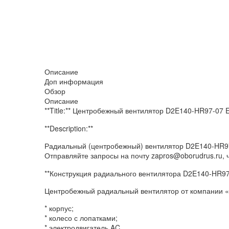
Описание
Доп информация
Обзор
Описание
**Title:** Центробежный вентилятор D2E140-HR97-07
**Description:**
Радиальный (центробежный) вентилятор D2E140-HR9
Отправляйте запросы на почту zapros@oborudrus.ru,
**Конструкция радиального вентилятора D2E140-HR97
Центробежный радиальный вентилятор от компании «
* корпус;
* колесо с лопатками;
* электродвигатель AC.