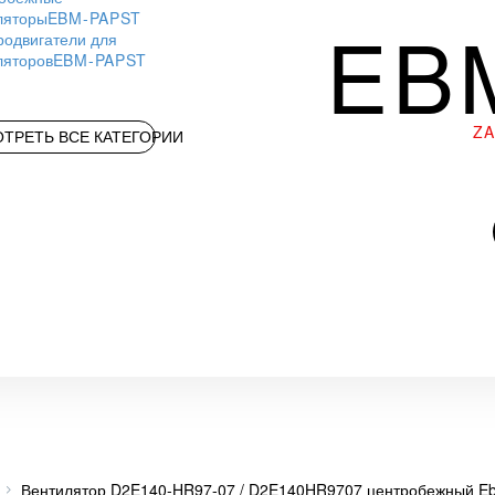
ляторы
EBM-PAPST
EB
родвигатели для
ляторов
EBM-PAPST
Z
ТРЕТЬ ВСЕ КАТЕГОРИИ
Вентилятор D2E140-HR97-07 / D2E140HR9707 центробежный E