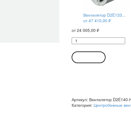
Вентилятор D2E133...
от
47 410,00
₽
от
24 005,00
₽
Количество
товара
Вентилятор
D2E140-
В КОРЗИНУ
HR97-
07
/
D2E140HR9707
центробежный
Ebmpapst
Артикул:
Вентилятор D2E140-
Категория:
Центробежные вен