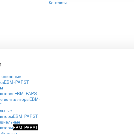
Контакты
И
ляционные
ки
EBM-PAPST
ры
ляторов
EBM-PAPST
е вентиляторы
EBM-
T
льные
ляторы
EBM-PAPST
нциальные
ляторы
EBM-PAPST
обежные