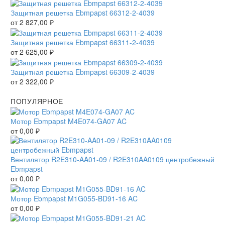
Защитная решетка Ebmpapst 66312-2-4039
от
2 827,00
₽
Защитная решетка Ebmpapst 66311-2-4039
от
2 625,00
₽
Защитная решетка Ebmpapst 66309-2-4039
от
2 322,00
₽
ПОПУЛЯРНОЕ
Мотор Ebmpapst M4E074-GA07 AC
от
0,00
₽
Вентилятор R2E310-AA01-09 / R2E310AA0109 центробежный
Ebmpapst
от
0,00
₽
Мотор Ebmpapst M1G055-BD91-16 AC
от
0,00
₽