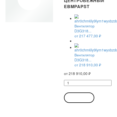
ЦЕНТРОБЕЖНЫЙ
EBMPAPST
Вентилятор
D3G318...
от
217 477,00
₽
Вентилятор
D3G318...
от
218 910,00
₽
от
218 910,00
₽
Количество
товара
Вентилятор
D3G318-
В КОРЗИНУ
AA37-
11
/