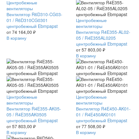
Вентилятор
Центробежные
R6D310-
вентиляторы
CG03-
Вентилятор R6D310-CG03-
01
01 / R6D310CG0301
Вентилятор
Центробежные
/
центробежный Ebmpapst
R4E355-
вентиляторы
R6D310CG0301
от
74 164,00
₽
AL02-
Вентилятор R4E355-AL02-
центробежный
В корзину
05
05 / R4E355AL0205
Ebmpapst
/
центробежный Ebmpapst
R4E355AL0205
от
57 803,00
₽
центробежный
В корзину
Ebmpapst
Вентилятор
Центробежные
Вентилятор
Центробежные
R4E355-
вентиляторы
R4E450-
вентиляторы
AK05-
Вентилятор R4E355-AK05-
AK01-
Вентилятор R4E450-AK01-
05
05 / R4E355AK0505
01
01 / R4E450AK0101
/
центробежный Ebmpapst
/
центробежный Ebmpapst
R4E355AK0505
от
57 803,00
₽
R4E450AK0101
от
77 508,00
₽
центробежный
В корзину
центробежный
В корзину
Ebmpapst
Ebmpapst