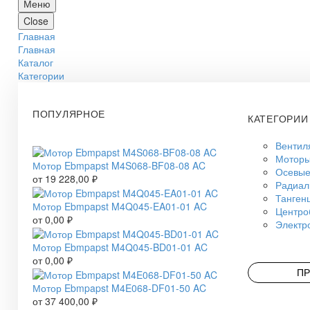
Меню
Close
Главная
Главная
Каталог
Категории
ПОПУЛЯРНОЕ
КАТЕГОРИИ
Вентил
Моторы
Мотор Ebmpapst M4S068-BF08-08 AC
Осевые
от
19 228,00
₽
Радиал
Танген
Мотор Ebmpapst M4Q045-EA01-01 AC
Центро
от
0,00
₽
Электр
Мотор Ebmpapst M4Q045-BD01-01 AC
от
0,00
₽
ПР
Мотор Ebmpapst M4E068-DF01-50 AC
от
37 400,00
₽