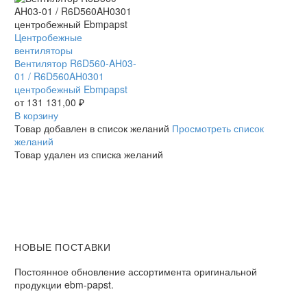
Вентилятор
Центробежные
R6D560-
вентиляторы
AH03-
Вентилятор R6D560-AH03-
01
01 / R6D560AH0301
/
центробежный Ebmpapst
R6D560AH0301
от
131 131,00
₽
центробежный
В корзину
Ebmpapst
Товар добавлен в список желаний
Просмотреть список
желаний
Товар удален из списка желаний
НОВЫЕ ПОСТАВКИ
Постоянное обновление ассортимента оригинальной
продукции ebm-papst.