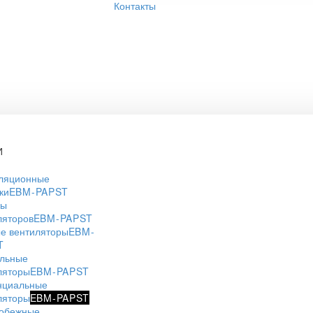
Контакты
И
ляционные
ки
EBM-PAPST
ры
ляторов
EBM-PAPST
е вентиляторы
EBM-
T
льные
ляторы
EBM-PAPST
нциальные
ляторы
EBM-PAPST
обежные