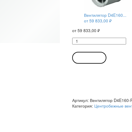
Вентилятор D4E160...
от
59 833,00
₽
от
59 833,00
₽
Количество
товара
Вентилятор
D4E160-
В КОРЗИНУ
FH12-
05
/
D4E160FH1205
центробежный
Ebmpapst
Артикул:
Вентилятор D4E160-
Категория:
Центробежные вен