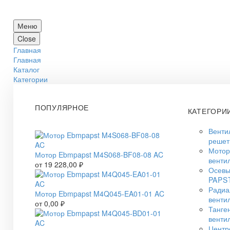
Меню
Close
Главная
Главная
Каталог
Категории
ПОПУЛЯРНОЕ
КАТЕГОРИ
Венти
решет
Мото
Мотор Ebmpapst M4S068-BF08-08 AC
венти
от
19 228,00
₽
Осевы
PAPS
Радиа
Мотор Ebmpapst M4Q045-EA01-01 AC
венти
от
0,00
₽
Танге
венти
Центр