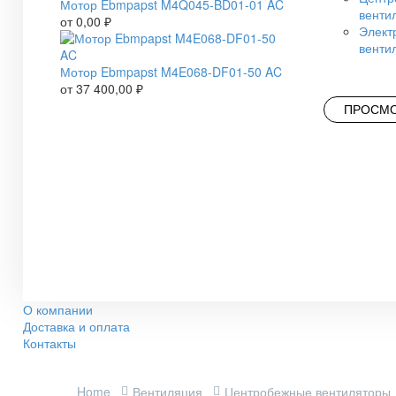
Мотор Ebmpapst M4Q045-BD01-01 AC
венти
от
0,00
₽
Элект
венти
Мотор Ebmpapst M4E068-DF01-50 AC
от
37 400,00
₽
ПРОСМО
О компании
Доставка и оплата
Контакты
Home
Вентиляция
Центробежные вентиляторы