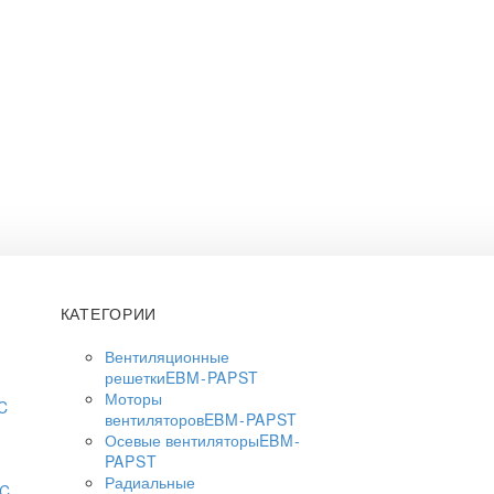
КАТЕГОРИИ
Вентиляционные
решетки
EBM-PAPST
Моторы
C
вентиляторов
EBM-PAPST
Осевые вентиляторы
EBM-
PAPST
Радиальные
AC