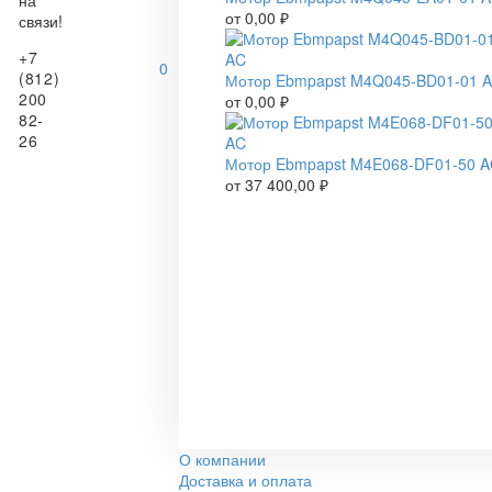
на
от
0,00
₽
связи!
+7
0
(812)
Мотор Ebmpapst M4Q045-BD01-01 
200
от
0,00
₽
82-
26
Мотор Ebmpapst M4E068-DF01-50 
от
37 400,00
₽
О компании
Доставка и оплата