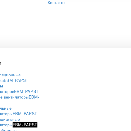
Контакты
И
ляционные
ки
EBM-PAPST
ры
ляторов
EBM-PAPST
е вентиляторы
EBM-
T
льные
ляторы
EBM-PAPST
нциальные
ляторы
EBM-PAPST
обежные