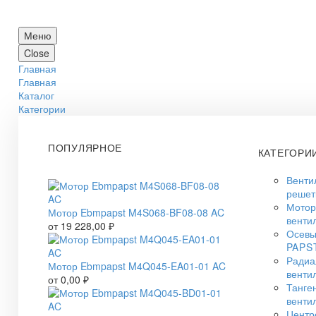
Меню
Close
Главная
Главная
Каталог
Категории
ПОПУЛЯРНОЕ
КАТЕГОРИ
Венти
решет
Мото
Мотор Ebmpapst M4S068-BF08-08 AC
венти
от
19 228,00
₽
Осевы
PAPS
Радиа
Мотор Ebmpapst M4Q045-EA01-01 AC
венти
от
0,00
₽
Танге
венти
Центр