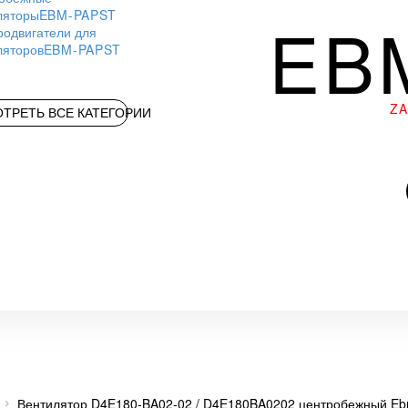
ляторы
EBM-PAPST
EB
родвигатели для
ляторов
EBM-PAPST
Z
ТРЕТЬ ВСЕ КАТЕГОРИИ
Вентилятор D4E180-BA02-02 / D4E180BA0202 центробежный Eb