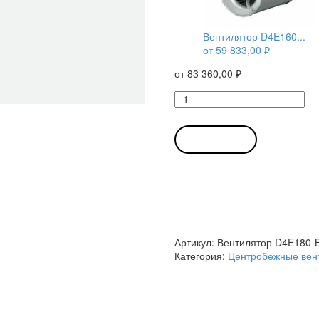
Вентилятор D4E160...
от
59 833,00
₽
от
83 360,00
₽
Количество
товара
Вентилятор
D4E180-
В КОРЗИНУ
BA02-
02
/
D4E180BA0202
центробежный
Ebmpapst
Артикул:
Вентилятор D4E180-
Категория:
Центробежные вен