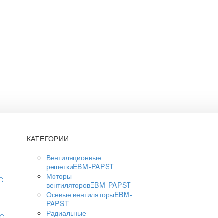
КАТЕГОРИИ
Вентиляционные
решетки
EBM-PAPST
Моторы
C
вентиляторов
EBM-PAPST
Осевые вентиляторы
EBM-
PAPST
Радиальные
AC