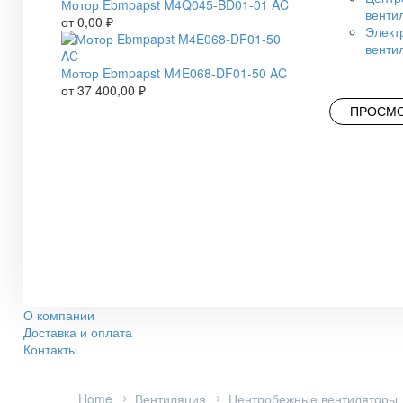
Мотор Ebmpapst M4Q045-BD01-01 AC
венти
от
0,00
₽
Элект
венти
Мотор Ebmpapst M4E068-DF01-50 AC
от
37 400,00
₽
ПРОСМО
О компании
Доставка и оплата
Контакты
Home
Вентиляция
Центробежные вентиляторы