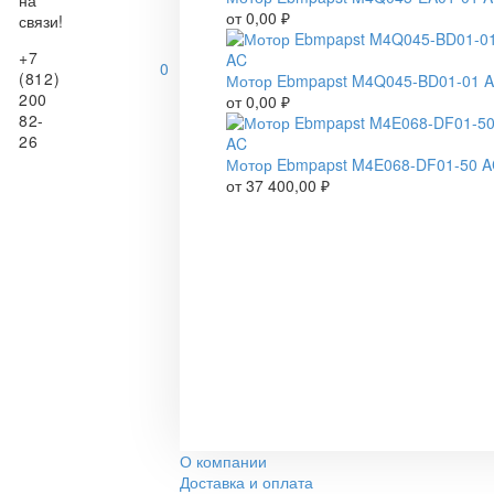
на
от
0,00
₽
связи!
+7
0
(812)
Мотор Ebmpapst M4Q045-BD01-01 
200
от
0,00
₽
82-
26
Мотор Ebmpapst M4E068-DF01-50 
от
37 400,00
₽
О компании
Доставка и оплата