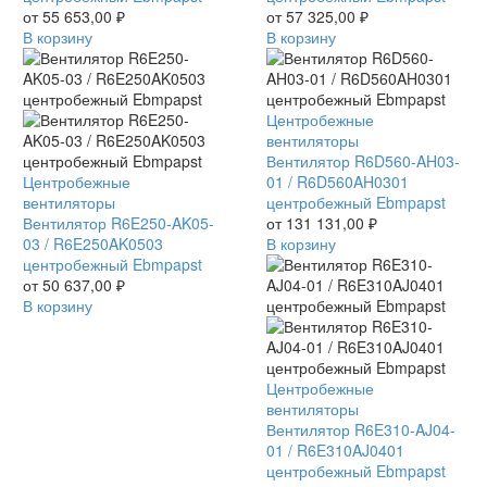
R6E355AE1605
от
55 653,00
₽
R4E400AR0506
от
57 325,00
₽
центробежный
В корзину
центробежный
В корзину
Ebmpapst
Ebmpapst
Вентилятор
Центробежные
R6D560-
вентиляторы
AH03-
Вентилятор R6D560-AH03-
Вентилятор
Центробежные
01
01 / R6D560AH0301
R6E250-
вентиляторы
/
центробежный Ebmpapst
AK05-
Вентилятор R6E250-AK05-
R6D560AH0301
от
131 131,00
₽
03
03 / R6E250AK0503
центробежный
В корзину
/
центробежный Ebmpapst
Ebmpapst
R6E250AK0503
от
50 637,00
₽
центробежный
В корзину
Ebmpapst
Вентилятор
Центробежные
R6E310-
вентиляторы
AJ04-
Вентилятор R6E310-AJ04-
01
01 / R6E310AJ0401
/
центробежный Ebmpapst