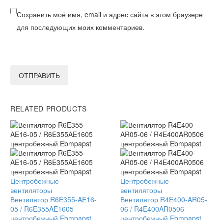
Сохранить моё имя, email и адрес сайта в этом браузере
для последующих моих комментариев.
ОТПРАВИТЬ
RELATED PRODUCTS
Вентилятор
Центробежные
Вентилятор
Центробежные
R6E355-
вентиляторы
R4E400-
вентиляторы
AE16-
Вентилятор R6E355-AE16-
AR05-
Вентилятор R4E400-AR05-
05
05 / R6E355AE1605
06
06 / R4E400AR0506
/
центробежный Ebmpapst
/
центробежный Ebmpapst