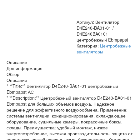
D4E240BA0101
центробежный
Ebmpapst
Артикул:
Вентилятор
D4E240-BA01-01 /
D4E240BA0101
центробежный Ebmpapst
Категория:
Центробежные
вентиляторы
Описание
Доп информация
Обзор
Описание
* **Title:** Вентилятор D4E240-BA01-01 центробежный
Ebmpapst АС
* **Description:** Центробежный вентилятор D4E240-BA01-01
Ebmpapst для больших объемов воздуха. Надежное
решение для эффективного воздухообмена. Применение:
системы вентиляции, кондиционирования, охлаждающее
оборудование, сушильные камеры, покрасочные боксы,
склады. Преимущества: удобный монтаж, низкое
энергопотребление, высокая производительность, защита от
перегрузок, низкий уровень шума, безопасность. Компания