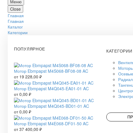
Меню
Close
Главная
Главная
Каталог
Категории
ПОПУЛЯРНОЕ
КАТЕГОРИИ
Вентил
Моторы
Мотор Ebmpapst M4S068-BF08-08 AC
Осевые
от
19 228,00
₽
Радиал
Танген
Мотор Ebmpapst M4Q045-EA01-01 AC
Центро
от
0,00
₽
Электр
Мотор Ebmpapst M4Q045-BD01-01 AC
от
0,00
₽
ПР
Мотор Ebmpapst M4E068-DF01-50 AC
от
37 400,00
₽