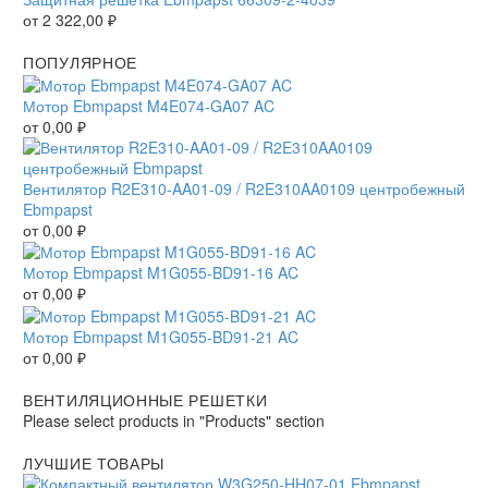
от
2 322,00
₽
ПОПУЛЯРНОЕ
Мотор Ebmpapst M4E074-GA07 AC
от
0,00
₽
Вентилятор R2E310-AA01-09 / R2E310AA0109 центробежный
Ebmpapst
от
0,00
₽
Мотор Ebmpapst M1G055-BD91-16 AC
от
0,00
₽
Мотор Ebmpapst M1G055-BD91-21 AC
от
0,00
₽
ВЕНТИЛЯЦИОННЫЕ РЕШЕТКИ
Please select products in "Products" section
ЛУЧШИЕ ТОВАРЫ