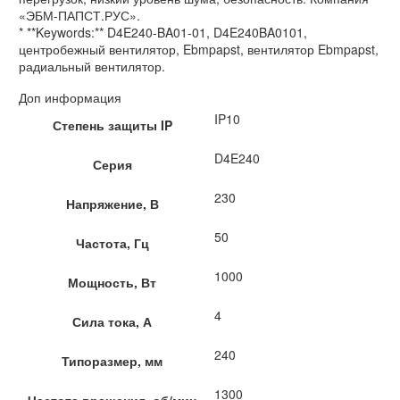
«ЭБМ-ПАПСТ.РУС».
* **Keywords:** D4E240-BA01-01, D4E240BA0101,
центробежный вентилятор, Ebmpapst, вентилятор Ebmpapst,
радиальный вентилятор.
Доп информация
IP10
Степень защиты IP
D4E240
Серия
230
Напряжение, В
50
Частота, Гц
1000
Мощность, Вт
4
Сила тока, А
240
Типоразмер, мм
1300
Частота вращения, об/мин