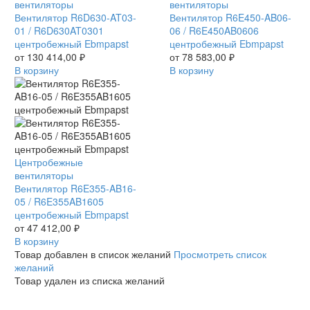
R6D630-
вентиляторы
R6E450-
вентиляторы
AT03-
Вентилятор R6D630-AT03-
AB06-
Вентилятор R6E450-AB06-
01
01 / R6D630AT0301
06
06 / R6E450AB0606
/
центробежный Ebmpapst
/
центробежный Ebmpapst
R6D630AT0301
от
130 414,00
₽
R6E450AB0606
от
78 583,00
₽
центробежный
В корзину
центробежный
В корзину
Ebmpapst
Ebmpapst
Вентилятор
Центробежные
R6E355-
вентиляторы
AB16-
Вентилятор R6E355-AB16-
05
05 / R6E355AB1605
/
центробежный Ebmpapst
R6E355AB1605
от
47 412,00
₽
центробежный
В корзину
Ebmpapst
Товар добавлен в список желаний
Просмотреть список
желаний
Товар удален из списка желаний