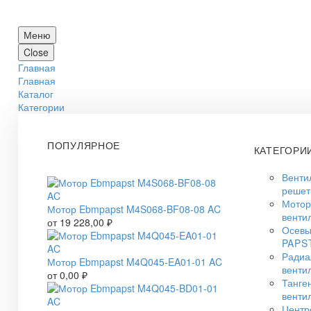
Меню
Close
Главная
Главная
Каталог
Категории
ПОПУЛЯРНОЕ
КАТЕГОРИ
Венти
решет
Мото
Мотор Ebmpapst M4S068-BF08-08 AC
венти
от
19 228,00
₽
Осевы
PAPS
Радиа
Мотор Ebmpapst M4Q045-EA01-01 AC
венти
от
0,00
₽
Танге
венти
Центр