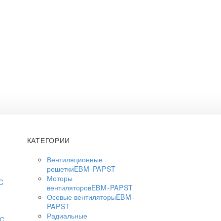
КАТЕГОРИИ
Вентиляционные
решетки
EBM-PAPST
Моторы
C
вентиляторов
EBM-PAPST
Осевые вентиляторы
EBM-
PAPST
Радиальные
AC