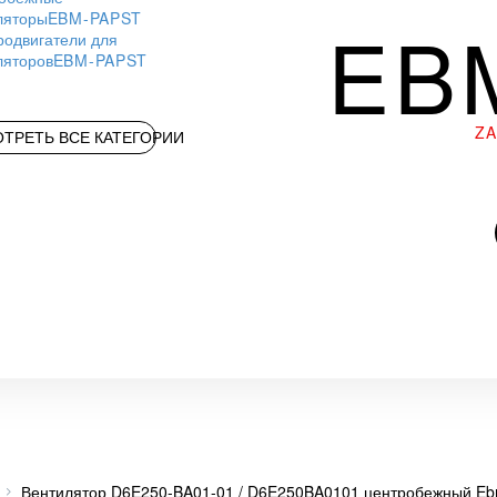
ляторы
EBM-PAPST
EB
родвигатели для
ляторов
EBM-PAPST
Z
ТРЕТЬ ВСЕ КАТЕГОРИИ
Вентилятор D6E250-BA01-01 / D6E250BA0101 центробежный Eb