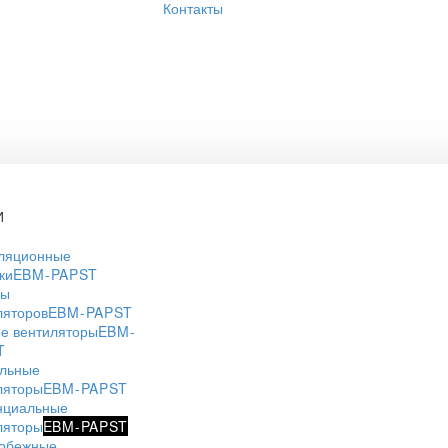
Контакты
И
ляционные
ки
EBM-PAPST
ры
ляторов
EBM-PAPST
е вентиляторы
EBM-
T
льные
ляторы
EBM-PAPST
нциальные
ляторы
EBM-PAPST
обежные