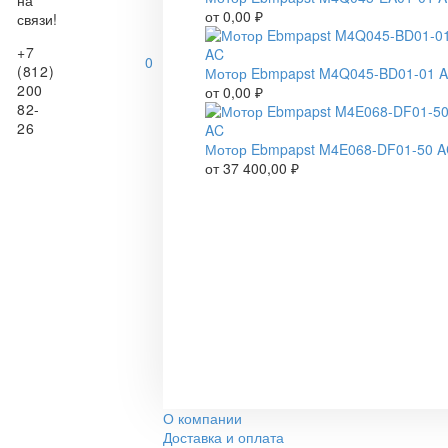
на
от
0,00
₽
связи!
+7
0
(812)
Мотор Ebmpapst M4Q045-BD01-01 
200
от
0,00
₽
82-
26
Мотор Ebmpapst M4E068-DF01-50 
от
37 400,00
₽
О компании
Доставка и оплата