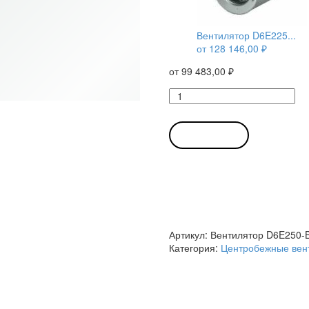
Вентилятор D6E225...
от
128 146,00
₽
от
99 483,00
₽
Количество
товара
Вентилятор
D6E250-
В КОРЗИНУ
BA01-
01
/
D6E250BA0101
центробежный
Ebmpapst
Артикул:
Вентилятор D6E250-
Категория:
Центробежные вен