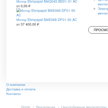
Мотор Ebmpapst M4Q045-BD01-01 AC
венти
от
0,00
₽
Элект
венти
Мотор Ebmpapst M4E068-DF01-50 AC
от
37 400,00
₽
ПРОСМО
О компании
Доставка и оплата
Контакты
Home
Вентиляция
Центробежные вентиляторы