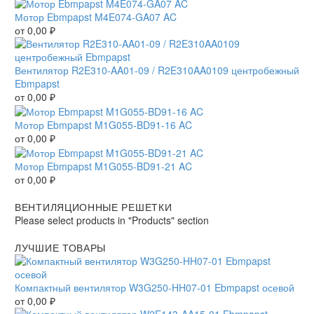
Мотор Ebmpapst M4E074-GA07 AC
от
0,00
₽
Вентилятор R2E310-AA01-09 / R2E310AA0109 центробежный
Ebmpapst
от
0,00
₽
Мотор Ebmpapst M1G055-BD91-16 AC
от
0,00
₽
Мотор Ebmpapst M1G055-BD91-21 AC
от
0,00
₽
ВЕНТИЛЯЦИОННЫЕ РЕШЕТКИ
Please select products in "Products" section
ЛУЧШИЕ ТОВАРЫ
Компактный вентилятор W3G250-HH07-01 Ebmpapst осевой
от
0,00
₽