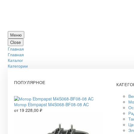
Меню
Close
Главная
Главная
Каталог
Категории
ПОПУЛЯРНОЕ
КАТЕГО
Ве
Мо
Мотор Ebmpapst M4S068-BF08-08 AC
Ос
от
19 228,00
₽
Ра
Та
Це
Эл