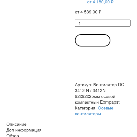
от
4 180,00
₽
от
4 539,00
₽
Количество
товара
Вентилятор
DC
В КОРЗИНУ
3412
N
/
3412N
92x92x25мм
осевой
компактный
Артикул:
Вентилятор DC
Ebmpapst
3412 N / 3412N
92x92x25мм осевой
компактный Ebmpapst
Категория:
Осевые
вентиляторы
Описание
Доп информация
Обзор