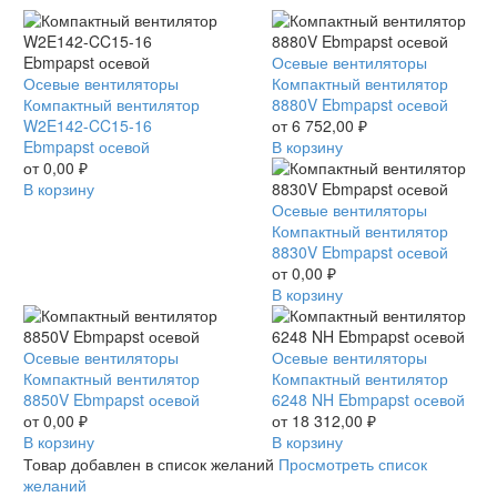
Компактный
Осевые вентиляторы
Компактный
Осевые вентиляторы
вентилятор
Компактный вентилятор
вентилятор
Компактный вентилятор
8880V
8880V Ebmpapst осевой
W2E142-
W2E142-CC15-16
Ebmpapst
от
6 752,00
₽
CC15-
Ebmpapst осевой
осевой
В корзину
16
от
0,00
₽
Ebmpapst
В корзину
осевой
Компактный
Осевые вентиляторы
вентилятор
Компактный вентилятор
8830V
8830V Ebmpapst осевой
Ebmpapst
от
0,00
₽
осевой
В корзину
Компактный
Осевые вентиляторы
Компактный
Осевые вентиляторы
вентилятор
Компактный вентилятор
вентилятор
Компактный вентилятор
8850V
8850V Ebmpapst осевой
6248
6248 NH Ebmpapst осевой
Ebmpapst
от
0,00
₽
NH
от
18 312,00
₽
осевой
В корзину
Ebmpapst
В корзину
осевой
Товар добавлен в список желаний
Просмотреть список
желаний