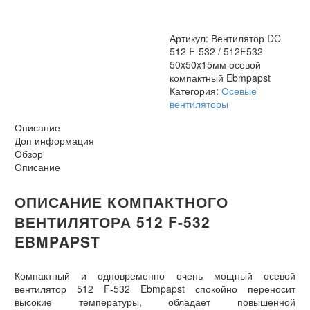
512F532
50x50x15мм
осевой
Артикул:
Вентилятор DC
компактный
512 F-532 / 512F532
Ebmpapst
50x50x15мм осевой
компактный Ebmpapst
Категория:
Осевые
вентиляторы
Описание
Доп информация
Обзор
Описание
ОПИСАНИЕ КОМПАКТНОГО
ВЕНТИЛЯТОРА 512 F-532
EBMPAPST
Компактный и одновременно очень мощный осевой
вентилятор 512 F-532 Ebmpapst спокойно переносит
высокие температуры, обладает повышенной