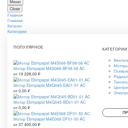
Меню
Close
Главная
Главная
Каталог
Категории
ПОПУЛЯРНОЕ
КАТЕГОРИИ
Вентил
Моторы
Мотор Ebmpapst M4S068-BF08-08 AC
Осевые
от
19 228,00
₽
Радиал
Танген
Мотор Ebmpapst M4Q045-EA01-01 AC
Центро
от
0,00
₽
Электр
Мотор Ebmpapst M4Q045-BD01-01 AC
от
0,00
₽
ПР
Мотор Ebmpapst M4E068-DF01-50 AC
от
37 400,00
₽