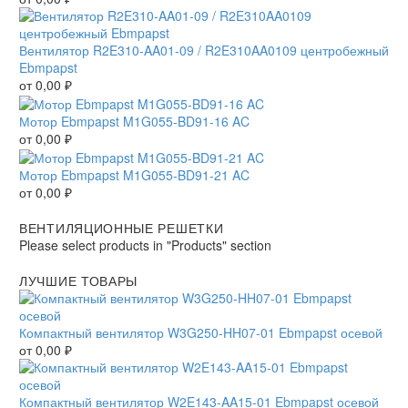
Вентилятор R2E310-AA01-09 / R2E310AA0109 центробежный
Ebmpapst
от
0,00
₽
Мотор Ebmpapst M1G055-BD91-16 AC
от
0,00
₽
Мотор Ebmpapst M1G055-BD91-21 AC
от
0,00
₽
ВЕНТИЛЯЦИОННЫЕ РЕШЕТКИ
Please select products in "Products" section
ЛУЧШИЕ ТОВАРЫ
Компактный вентилятор W3G250-HH07-01 Ebmpapst осевой
от
0,00
₽
Компактный вентилятор W2E143-AA15-01 Ebmpapst осевой