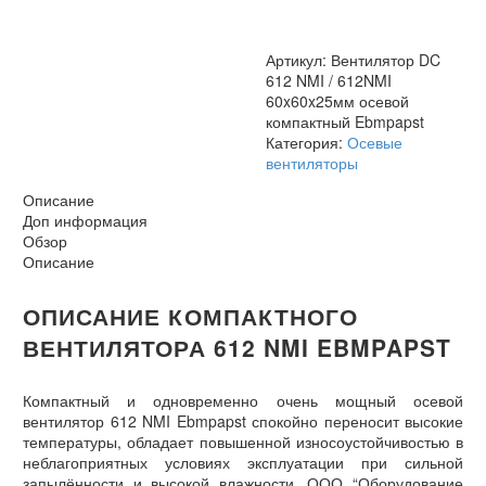
60x60x25мм
осевой
компактный
Артикул:
Вентилятор DC
Ebmpapst
612 NMI / 612NMI
60x60x25мм осевой
компактный Ebmpapst
Категория:
Осевые
вентиляторы
Описание
Доп информация
Обзор
Описание
ОПИСАНИЕ КОМПАКТНОГО
ВЕНТИЛЯТОРА 612 NMI EBMPAPST
Компактный и одновременно очень мощный осевой
вентилятор 612 NMI Ebmpapst спокойно переносит высокие
температуры, обладает повышенной износоустойчивостью в
неблагоприятных условиях эксплуатации при сильной
запылённости и высокой влажности. ООО “Оборудование