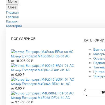
Меню
Close
Главная
Главная
Каталог
Категории
ПОПУЛЯРНОЕ
КАТЕГОРИИ
Вентил
Моторы
Мотор Ebmpapst M4S068-BF08-08 AC
Осевые
от
19 228,00
₽
Радиал
Танген
Мотор Ebmpapst M4Q045-EA01-01 AC
Центро
от
0,00
₽
Электр
Мотор Ebmpapst M4Q045-BD01-01 AC
от
0,00
₽
ПР
Мотор Ebmpapst M4E068-DF01-50 AC
от
37 400,00
₽