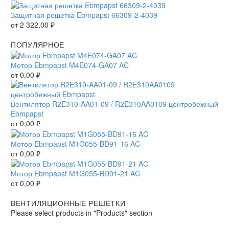
Защитная решетка Ebmpapst 66309-2-4039
от
2 322,00
₽
ПОПУЛЯРНОЕ
Мотор Ebmpapst M4E074-GA07 AC
от
0,00
₽
Вентилятор R2E310-AA01-09 / R2E310AA0109 центробежный
Ebmpapst
от
0,00
₽
Мотор Ebmpapst M1G055-BD91-16 AC
от
0,00
₽
Мотор Ebmpapst M1G055-BD91-21 AC
от
0,00
₽
ВЕНТИЛЯЦИОННЫЕ РЕШЕТКИ
Please select products in "Products" section