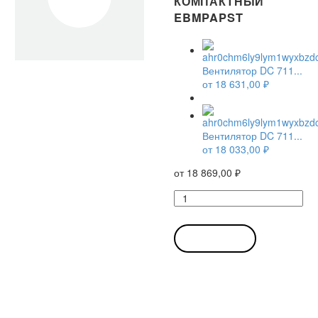
КОМПАКТНЫЙ
EBMPAPST
Вентилятор DC 711...
от
18 631,00
₽
Вентилятор DC 711...
от
18 033,00
₽
от
18 869,00
₽
Количество
товара
Вентилятор
DC
В КОРЗИНУ
7114
NH
/
7114NH
150x38мм