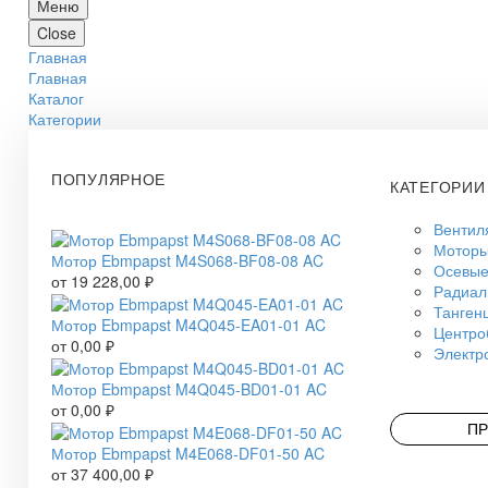
Меню
Close
Главная
Главная
Каталог
Категории
ПОПУЛЯРНОЕ
КАТЕГОРИИ
Вентил
Моторы
Мотор Ebmpapst M4S068-BF08-08 AC
Осевые
от
19 228,00
₽
Радиал
Танген
Мотор Ebmpapst M4Q045-EA01-01 AC
Центро
от
0,00
₽
Электр
Мотор Ebmpapst M4Q045-BD01-01 AC
от
0,00
₽
ПР
Мотор Ebmpapst M4E068-DF01-50 AC
от
37 400,00
₽