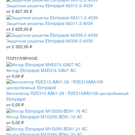
Защитная решетка Ebmpapst 66312-2-4039
от
2 827,00
₽
Защитная решетка Ebmpapst 66311-2-4039
от
2 625,00
₽
Защитная решетка Ebmpapst 66309-2-4039
от
2 322,00
₽
ПОПУЛЯРНОЕ
Мотор Ebmpapst M4E074-GA07 AC
от
0,00
₽
Вентилятор R2E310-AA01-09 / R2E310AA0109 центробежный
Ebmpapst
от
0,00
₽
Мотор Ebmpapst M1G055-BD91-16 AC
от
0,00
₽
Мотор Ebmpapst M1G055-BD91-21 AC