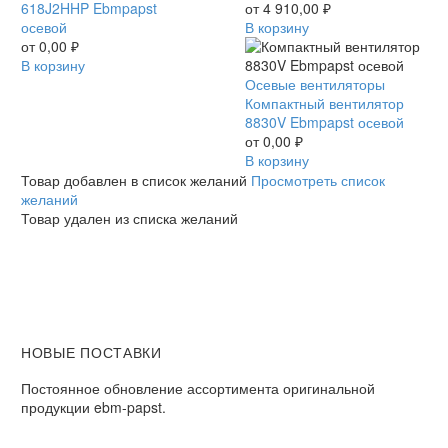
618J2HHP
618J2HHP Ebmpapst
Ebmpapst
от
4 910,00
₽
Ebmpapst
осевой
осевой
В корзину
осевой
от
0,00
₽
В корзину
Компактный
Осевые вентиляторы
вентилятор
Компактный вентилятор
8830V
8830V Ebmpapst осевой
Ebmpapst
от
0,00
₽
осевой
В корзину
Товар добавлен в список желаний
Просмотреть список
желаний
Товар удален из списка желаний
НОВЫЕ ПОСТАВКИ
Постоянное обновление ассортимента оригинальной
продукции ebm-papst.