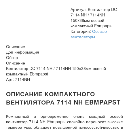
осевой
компактный
Артикул:
Вентилятор DC
Ebmpapst
7114 NH / 7114NH
150x38мм осевой
компактный Ebmpapst
Категория:
Осевые
вентиляторы
Описание
Доп информация
Обзор
Описание
Вентилятор DC 7114 NH / 7114NH 150×38мм осевой
компактный Ebmpapst
Арт: 7114NH
ОПИСАНИЕ КОМПАКТНОГО
ВЕНТИЛЯТОРА 7114 NH EBMPAPST
Компактный и одновременно очень мощный осевой
вентилятор 7114 NH Ebmpapst спокойно переносит высокие
температуры, обладает повышенной износоустойчивостью в