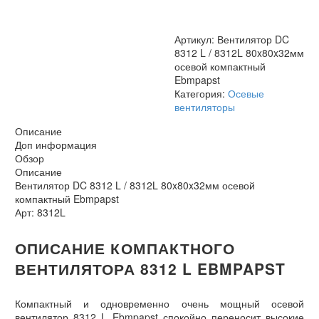
80x80x32мм
осевой
компактный
Артикул:
Вентилятор DC
Ebmpapst
8312 L / 8312L 80x80x32мм
осевой компактный
Ebmpapst
Категория:
Осевые
вентиляторы
Описание
Доп информация
Обзор
Описание
Вентилятор DC 8312 L / 8312L 80x80x32мм осевой
компактный Ebmpapst
Арт: 8312L
ОПИСАНИЕ КОМПАКТНОГО
ВЕНТИЛЯТОРА 8312 L EBMPAPST
Компактный и одновременно очень мощный осевой
вентилятор 8312 L Ebmpapst спокойно переносит высокие