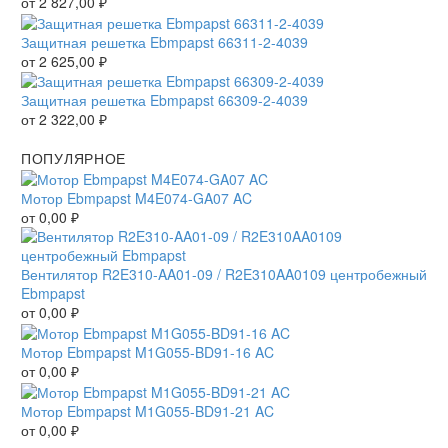
от
2 827,00
₽
Защитная решетка Ebmpapst 66311-2-4039
от
2 625,00
₽
Защитная решетка Ebmpapst 66309-2-4039
от
2 322,00
₽
ПОПУЛЯРНОЕ
Мотор Ebmpapst M4E074-GA07 AC
от
0,00
₽
Вентилятор R2E310-AA01-09 / R2E310AA0109 центробежный
Ebmpapst
от
0,00
₽
Мотор Ebmpapst M1G055-BD91-16 AC
от
0,00
₽
Мотор Ebmpapst M1G055-BD91-21 AC
от
0,00
₽