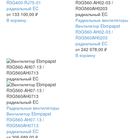
R3G400-
R3G400-RJ75-01
RJ75-
радиальный EC
01
от
133 100,00
₽
радиальный
В корзину
Вентилятор
Радиальные вентиляторы
EC
Ebmpapst
Вентилятор Ebmpapst
R3G560-
R3G560-AH02-03 /
AH02-
R3G560AH0203
03
радиальный EC
/
от
242 078,00
₽
R3G560AH0203
В корзину
радиальный
EC
Вентилятор
Радиальные вентиляторы
Ebmpapst
Вентилятор Ebmpapst
R3G560-
R3G560-AH07-13 /
AH07-
R3G560AH0713
13
радиальный EC
/
от
306 689,00
₽