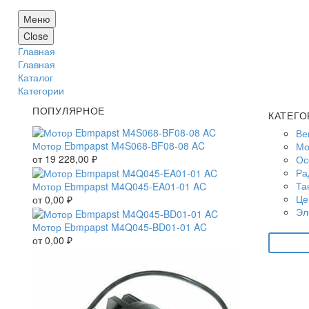
Меню
Close
Главная
Главная
Каталог
Категории
ПОПУЛЯРНОЕ
КАТЕГО
Ве
Мотор Ebmpapst M4S068-BF08-08 AC
Мо
от
19 228,00
₽
Ос
Ра
Та
Мотор Ebmpapst M4Q045-EA01-01 AC
Це
от
0,00
₽
Эл
Мотор Ebmpapst M4Q045-BD01-01 AC
от
0,00
₽