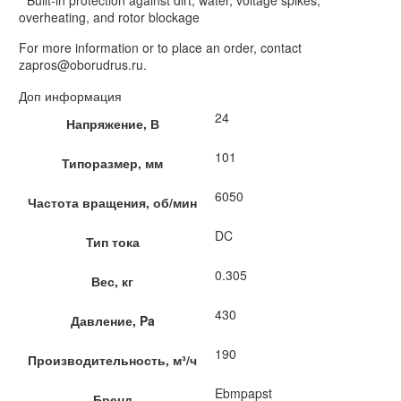
overheating, and rotor blockage
For more information or to place an order, contact
zapros@oborudrus.ru.
Доп информация
24
Напряжение, В
101
Типоразмер, мм
6050
Частота вращения, об/мин
DC
Тип тока
0.305
Вес, кг
430
Давление, Pa
190
Производительность, м³/ч
Ebmpapst
Бренд