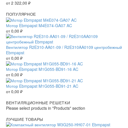
от
2 322,00
₽
ПОПУЛЯРНОЕ
Мотор Ebmpapst M4E074-GA07 AC
от
0,00
₽
Вентилятор R2E310-AA01-09 / R2E310AA0109 центробежный
Ebmpapst
от
0,00
₽
Мотор Ebmpapst M1G055-BD91-16 AC
от
0,00
₽
Мотор Ebmpapst M1G055-BD91-21 AC
от
0,00
₽
ВЕНТИЛЯЦИОННЫЕ РЕШЕТКИ
Please select products in "Products" section
ЛУЧШИЕ ТОВАРЫ