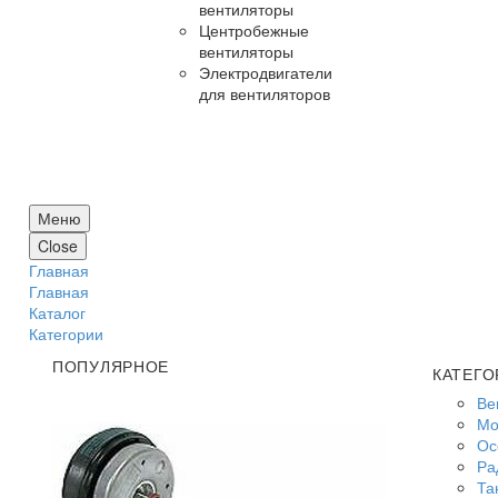
вентиляторы
Центробежные
вентиляторы
Электродвигатели
для вентиляторов
Меню
Close
Главная
Главная
Каталог
Категории
ПОПУЛЯРНОЕ
КАТЕГО
Ве
Мо
Ос
Ра
Та