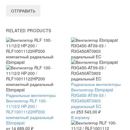
ОТПРАВИТЬ
RELATED PRODUCTS
Вентилятор
Радиальные вентиляторы
Ebmpapst
Вентилятор Ebmpapst
Вентилятор
Радиальные вентиляторы
R3G450-
R3G450-AT09-03 /
RLF
Вентилятор RLF 100-
AT09-
R3G450AT0903
100-
11/12/2 HP-200 /
03
радиальный EC
11/12/2
RLF10011122HP200
/
от
253 543,00
₽
HP-
компактный радиальный
R3G450AT0903
В корзину
200
Ebmpapst
радиальный
/
от
14 689,00
₽
EC