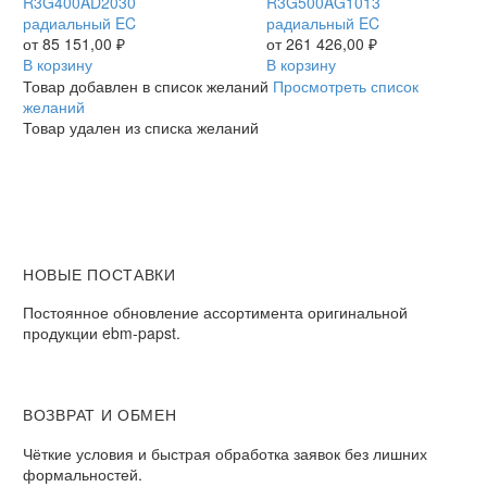
AD20-
R3G400AD2030
AG10-
R3G500AG1013
30
радиальный EC
13
радиальный EC
/
от
85 151,00
₽
/
от
261 426,00
₽
R3G400AD2030
В корзину
R3G500AG1013
В корзину
радиальный
радиальный
Товар добавлен в список желаний
Просмотреть список
EC
EC
желаний
Товар удален из списка желаний
НОВЫЕ ПОСТАВКИ
Постоянное обновление ассортимента оригинальной
продукции ebm-papst.
ВОЗВРАТ И ОБМЕН
Чёткие условия и быстрая обработка заявок без лишних
формальностей.