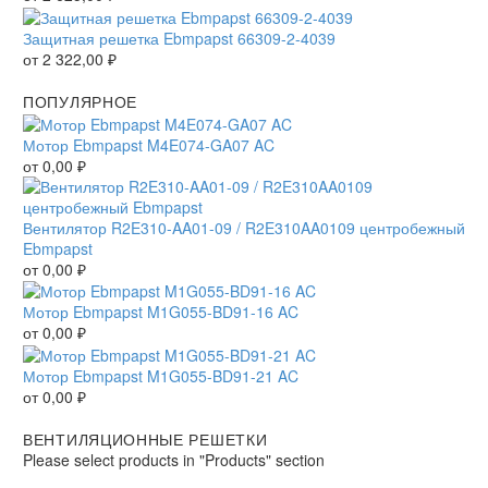
Защитная решетка Ebmpapst 66309-2-4039
от
2 322,00
₽
ПОПУЛЯРНОЕ
Мотор Ebmpapst M4E074-GA07 AC
от
0,00
₽
Вентилятор R2E310-AA01-09 / R2E310AA0109 центробежный
Ebmpapst
от
0,00
₽
Мотор Ebmpapst M1G055-BD91-16 AC
от
0,00
₽
Мотор Ebmpapst M1G055-BD91-21 AC
от
0,00
₽
ВЕНТИЛЯЦИОННЫЕ РЕШЕТКИ
Please select products in "Products" section