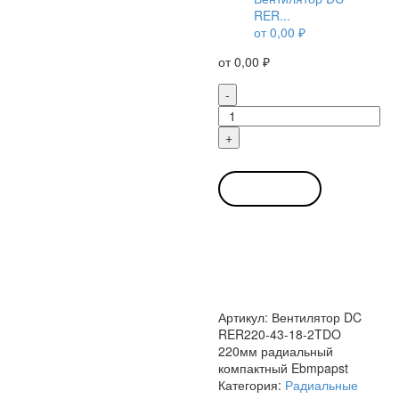
RER...
от
0,00
₽
от
0,00
₽
Количество
-
товара
Вентилятор
+
DC
RER220-
43-
В КОРЗИНУ
18-
2TDO
220мм
радиальный
компактный
Ebmpapst
Артикул:
Вентилятор DC
RER220-43-18-2TDO
220мм радиальный
компактный Ebmpapst
Категория:
Радиальные