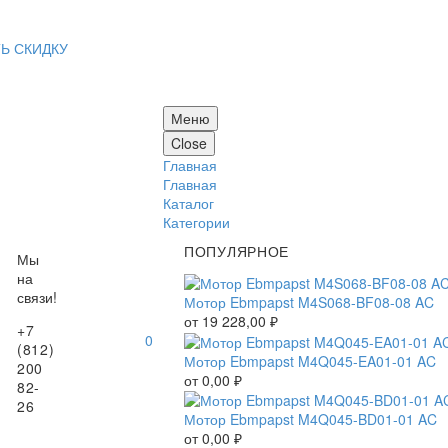
Ь СКИДКУ
Меню
Close
Главная
Главная
Каталог
Категории
ПОПУЛЯРНОЕ
Мы
на
связи!
Мотор Ebmpapst M4S068-BF08-08 AC
от
19 228,00
₽
+7
0
(812)
Мотор Ebmpapst M4Q045-EA01-01 AC
200
от
0,00
₽
82-
26
Мотор Ebmpapst M4Q045-BD01-01 AC
от
0,00
₽