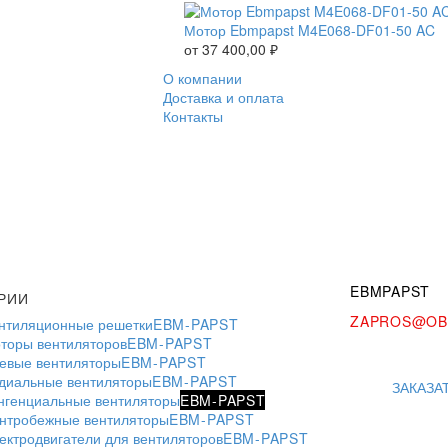
Мотор Ebmpapst M4E068-DF01-50 AC
от
37 400,00
₽
О компании
Доставка и оплата
Контакты
EBMPAPST
РИИ
ZAPROS@OB
нтиляционные решетки
EBM-PAPST
торы вентиляторов
EBM-PAPST
евые вентиляторы
EBM-PAPST
диальные вентиляторы
EBM-PAPST
ЗАКАЗА
нгенциальные вентиляторы
EBM-PAPST
нтробежные вентиляторы
EBM-PAPST
ектродвигатели для вентиляторов
EBM-PAPST