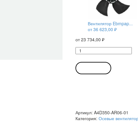
Вентилятор Ebmpap...
от
36 623,00
₽
от
23 734,00
₽
Количество
товара
Вентилятор
Ebmpapst
В КОРЗИНУ
A4D350-
AR06-
01
осевой
Артикул:
A4D350-AR06-01
Категория:
Осевые вентилято