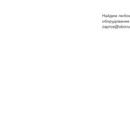
Найдем любо
оборудование
zapros@oborud