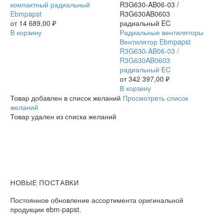
HP-
компактный радиальный
200
Ebmpapst
/
от
14 689,00
₽
RLF10011122HP200
В корзину
Вентилятор
Радиальные вентиляторы
компактный
Ebmpapst
Вентилятор Ebmpapst
радиальный
R3G630-
R3G630-AB06-03 /
Ebmpapst
AB06-
R3G630AB0603
03
радиальный EC
/
от
342 397,00
₽
R3G630AB0603
В корзину
радиальный
Товар добавлен в список желаний
Просмотреть список
EC
желаний
Товар удален из списка желаний
НОВЫЕ ПОСТАВКИ
Постоянное обновление ассортимента оригинальной
продукции ebm-papst.