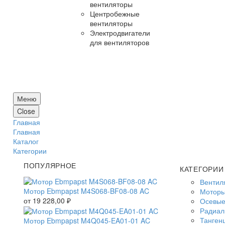
вентиляторы
Центробежные
вентиляторы
Электродвигатели
для вентиляторов
Меню
Close
Главная
Главная
Каталог
Категории
ПОПУЛЯРНОЕ
КАТЕГОРИИ
Вентил
Мотор Ebmpapst M4S068-BF08-08 AC
Моторы
от
19 228,00
₽
Осевые
Радиал
Танген
Мотор Ebmpapst M4Q045-EA01-01 AC