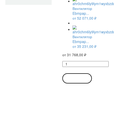
Вентилятор
Ebmpap...
от
52 071,00
₽
Вентилятор
Ebmpap...
от
35 231,00
₽
от
31 768,00
₽
Количество
товара
Вентилятор
Ebmpapst
В КОРЗИНУ
G1G140-
AV21-
02
/
G1G140AV2102
радиальный
EC