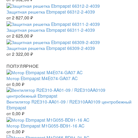
Защитная решетка Ebmpapst 66312-2-4039
от
2 827,00
₽
Защитная решетка Ebmpapst 66311-2-4039
от
2 625,00
₽
Защитная решетка Ebmpapst 66309-2-4039
от
2 322,00
₽
ПОПУЛЯРНОЕ
Мотор Ebmpapst M4E074-GA07 AC
от
0,00
₽
Вентилятор R2E310-AA01-09 / R2E310AA0109 центробежный
Ebmpapst
от
0,00
₽
Мотор Ebmpapst M1G055-BD91-16 AC
от
0,00
₽