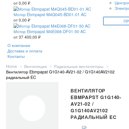
Центро
от
0,00
₽
Электр
Мотор Ebmpapst M4Q045-BD01-01 AC
от
0,00
₽
ПР
Мотор Ebmpapst M4E068-DF01-50 AC
от
37 400,00
₽
О компании
Доставка и оплата
Контакты
Home
Вентиляция
Радиальные вентиляторы
Вентилятор Ebmpapst G1G140-AV21-02 / G1G140AV2102
радиальный EC
ВЕНТИЛЯТОР
EBMPAPST G1G140-
AV21-02 /
G1G140AV2102
РАДИАЛЬНЫЙ EC