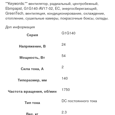
**Keywords:** вентилятор, радиальный, центробежный,
Ebmpapst, G1G140-AV17-02, EC, энергосберегающий,
GreenTech, вентиляция, кондиционирование, охлаждение,
отопление, сушильные камеры, покрасочные боксы, склады.
Доп информация
G1G140
Серия
24
Напряжение, В
54
Мощность, Вт
2
Сила тока, А
140
Типоразмер, мм
1750
Частота вращения, об/мин
DC постоянного тока
Тип тока
2.3
Вес, кг