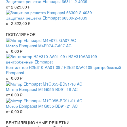
Защитная решетка Ebmpapst 66311-2-4039
от
2 625,00
₽
Защитная решетка Ebmpapst 66309-2-4039
от
2 322,00
₽
ПОПУЛЯРНОЕ
Мотор Ebmpapst M4E074-GA07 AC
от
0,00
₽
Вентилятор R2E310-AA01-09 / R2E310AA0109 центробежный
Ebmpapst
от
0,00
₽
Мотор Ebmpapst M1G055-BD91-16 AC
от
0,00
₽
Мотор Ebmpapst M1G055-BD91-21 AC
от
0,00
₽
ВЕНТИЛЯЦИОННЫЕ РЕШЕТКИ