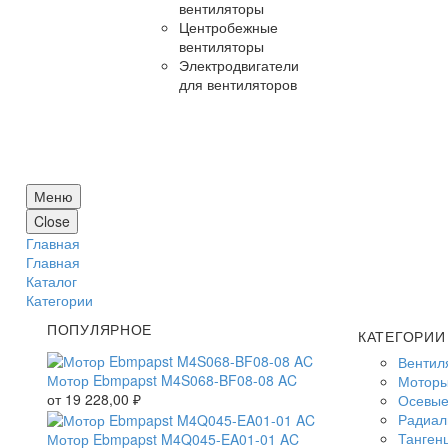
вентиляторы
Центробежные
вентиляторы
Электродвигатели
для вентиляторов
Меню
Close
Главная
Главная
Каталог
Категории
ПОПУЛЯРНОЕ
КАТЕГОРИИ
Вентил
Мотор Ebmpapst M4S068-BF08-08 AC
Моторы
от
19 228,00
₽
Осевые
Радиал
Танген
Мотор Ebmpapst M4Q045-EA01-01 AC