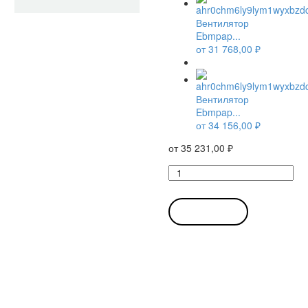
Вентилятор
Ebmpap...
от
31 768,00
₽
Вентилятор
Ebmpap...
от
34 156,00
₽
от
35 231,00
₽
Количество
товара
Вентилятор
Ebmpapst
В КОРЗИНУ
G1G140-
AV17-
02
/
G1G140AV1702
радиальный
EC