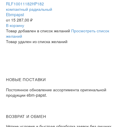
11/18/2
RLF10011182HP182
HP-
компактный радиальный
182
Ebmpapst
/
от
15 287,00
₽
RLF10011182HP182
В корзину
компактный
Товар добавлен в список желаний
Просмотреть список
радиальный
желаний
Ebmpapst
Товар удален из списка желаний
НОВЫЕ ПОСТАВКИ
Постоянное обновление ассортимента оригинальной
продукции ebm-papst.
ВОЗВРАТ И ОБМЕН
Чёткие условия и быстрая обработка заявок без лишних