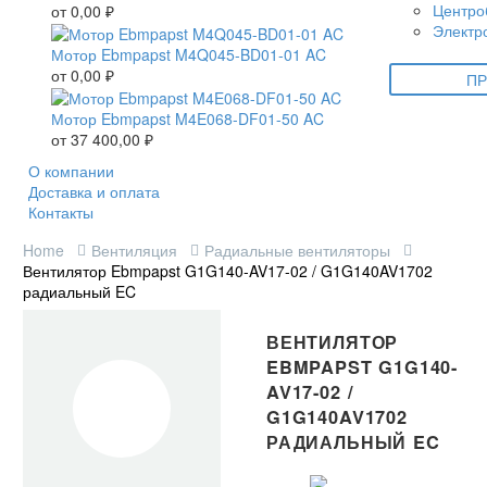
Центро
от
0,00
₽
Электр
Мотор Ebmpapst M4Q045-BD01-01 AC
от
0,00
₽
ПР
Мотор Ebmpapst M4E068-DF01-50 AC
от
37 400,00
₽
О компании
Доставка и оплата
Контакты
Home
Вентиляция
Радиальные вентиляторы
Вентилятор Ebmpapst G1G140-AV17-02 / G1G140AV1702
радиальный EC
ВЕНТИЛЯТОР
EBMPAPST G1G140-
AV17-02 /
G1G140AV1702
РАДИАЛЬНЫЙ EC