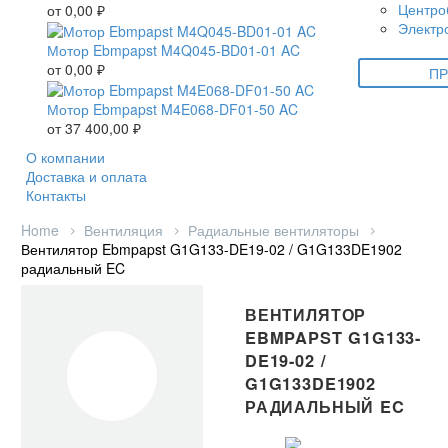
Центро
от
0,00
₽
Электр
Мотор Ebmpapst M4Q045-BD01-01 AC
от
0,00
₽
ПР
Мотор Ebmpapst M4E068-DF01-50 AC
от
37 400,00
₽
О компании
Доставка и оплата
Контакты
Home
Вентиляция
Радиальные вентиляторы
Вентилятор Ebmpapst G1G133-DE19-02 / G1G133DE1902
радиальный EC
ВЕНТИЛЯТОР
EBMPAPST G1G133-
DE19-02 /
G1G133DE1902
РАДИАЛЬНЫЙ EC