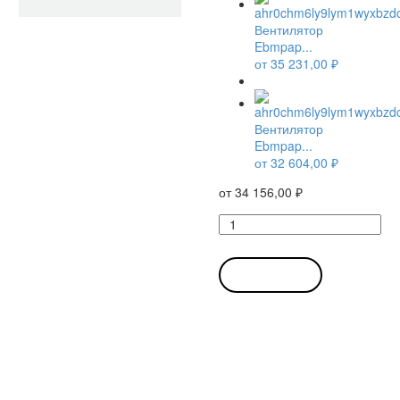
Вентилятор
Ebmpap...
от
35 231,00
₽
Вентилятор
Ebmpap...
от
32 604,00
₽
от
34 156,00
₽
Количество
товара
Вентилятор
Ebmpapst
В КОРЗИНУ
G1G133-
DE19-
02
/
G1G133DE1902
радиальный
EC