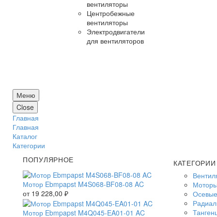
вентиляторы
Центробежные
вентиляторы
Электродвигатели
для вентиляторов
Меню
Close
Главная
Главная
Каталог
Категории
ПОПУЛЯРНОЕ
КАТЕГОРИИ
Вентил
Мотор Ebmpapst M4S068-BF08-08 AC
Моторы
от
19 228,00
₽
Осевые
Радиал
Танген
Мотор Ebmpapst M4Q045-EA01-01 AC