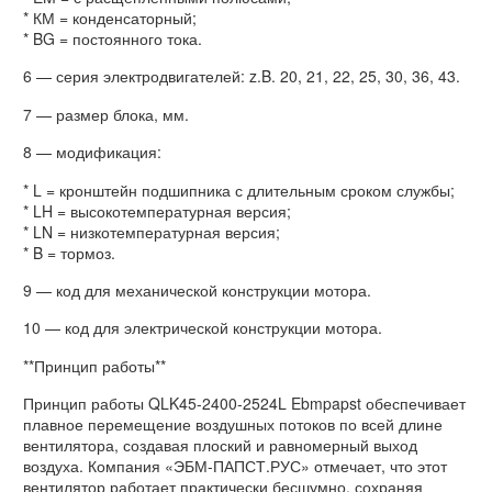
* КМ = конденсаторный;
* BG = постоянного тока.
6 — серия электродвигателей: z.B. 20, 21, 22, 25, 30, 36, 43.
7 — размер блока, мм.
8 — модификация:
* L = кронштейн подшипника с длительным сроком службы;
* LH = высокотемпературная версия;
* LN = низкотемпературная версия;
* B = тормоз.
9 — код для механической конструкции мотора.
10 — код для электрической конструкции мотора.
**Принцип работы**
Принцип работы QLK45-2400-2524L Ebmpapst обеспечивает
плавное перемещение воздушных потоков по всей длине
вентилятора, создавая плоский и равномерный выход
воздуха. Компания «ЭБМ-ПАПСТ.РУС» отмечает, что этот
вентилятор работает практически бесшумно, сохраняя