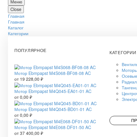
Меню
Close
Главная
Главная
Каталог
Категории
ПОПУЛЯРНОЕ
КАТЕГОРИИ
Вентил
Моторы
Мотор Ebmpapst M4S068-BF08-08 AC
Осевые
от
19 228,00
₽
Радиал
Танген
Мотор Ebmpapst M4Q045-EA01-01 AC
Центро
от
0,00
₽
Электр
Мотор Ebmpapst M4Q045-BD01-01 AC
от
0,00
₽
ПР
Мотор Ebmpapst M4E068-DF01-50 AC
от
37 400,00
₽