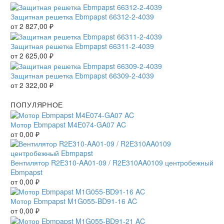
Защитная решетка Ebmpapst 66312-2-4039
от
2 827,00
₽
Защитная решетка Ebmpapst 66311-2-4039
от
2 625,00
₽
Защитная решетка Ebmpapst 66309-2-4039
от
2 322,00
₽
ПОПУЛЯРНОЕ
Мотор Ebmpapst M4E074-GA07 AC
от
0,00
₽
Вентилятор R2E310-AA01-09 / R2E310AA0109 центробежный
Ebmpapst
от
0,00
₽
Мотор Ebmpapst M1G055-BD91-16 AC
от
0,00
₽