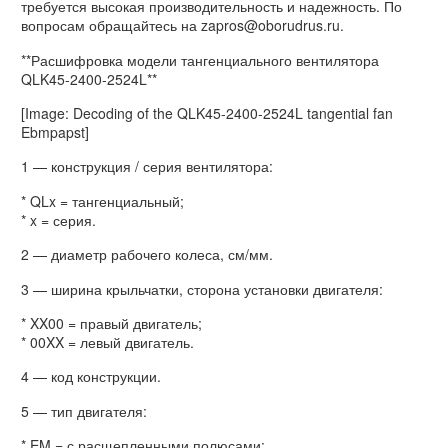
требуется высокая производительность и надежность. По
вопросам обращайтесь на zapros@oborudrus.ru.
**Расшифровка модели тангенциального вентилятора
QLK45-2400-2524L**
[Image: Decoding of the QLK45-2400-2524L tangential fan
Ebmpapst]
1 — конструкция / серия вентилятора:
* QLx = тангенциальный;
* x = серия.
2 — диаметр рабочего колеса, см/мм.
3 — ширина крыльчатки, сторона установки двигателя:
* XX00 = правый двигатель;
* 00XX = левый двигатель.
4 — код конструкции.
5 — тип двигателя:
* EM = с расщепленными полюсами;