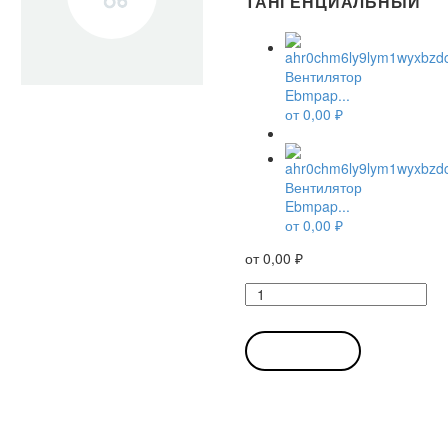
ТАНГЕНЦИАЛЬНЫЙ
Вентилятор
Ebmpap...
от
0,00
₽
Вентилятор
Ebmpap...
от
0,00
₽
от
0,00
₽
Количество
товара
Вентилятор
Ebmpapst
В КОРЗИНУ
QLK45/2400-
2524L
тангенциальный