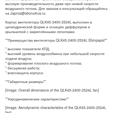
высокую производительность даже при низкой скорости
воздушного потока. Для заказов и консультаций обращайтесь
на zapros@oborudrus.ru.
Корпус вентилятора QLK45-2400-2524L выполнен в
цилиндрической форме и оснащён диффузором и
крыльчаткой с закреплёнными лопатками.
**Преимущества вентилятора QLK45-2400-2524L Ebmpapst**
* высокие показатели КПД;
* высокий уровень воздухообмена при небольшой скорости
подачи воздуха;
* формирование плоского воздушного потока;
* бесшумная работа;
* влагозащита корпуса.
**Габаритные размеры**
[Image: Overall dimensions of the QLK45-2400-2524L fan]
**Аэродинамические характеристики**
[Image: Aerodynamic characteristics of the QLK45-2400-2524L
fan]